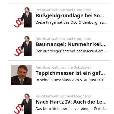
Rechtsanwalt Michael Langhans
Bußgeldgrundlage bei Sommerreifen im Winter verfassungswidrig?
Diese Frage hat das OLG Oldenburg laut Schadensfixblog in den Raum geworfen. Denn – so das OLG überzeugend –
Rechtsanwalt Michael Langhans
Baumangel: Nunmehr keine Umsatzsteuer auf Schadenersatz statt Leistung
Der Bundesgerichtshof hat insoweit am 22.07.2010 entschieden (und seine bisherige Rechtsprechung geändert), dass §249 BG
Rechtsanwalt Joachim Sokolowski
Teppichmesser ist ein gefährliches Werkzeug
In seinem Beschluss vom 5. August 2010 in dem Verfahren 2 StR 335/10 weist der BGH darauf hin, dass die Nichtanwendung
Rechtsanwalt Michael Langhans
Nach Hartz IV: Auch die Leistungshöhe für Asylbewerber auf dem Prüfstand
Das berichtete bereits vor einiger Zeit die Rechtslupe unter Hinweis auf einen Beschluss des LSG Nordrhein-Westfalen. Be