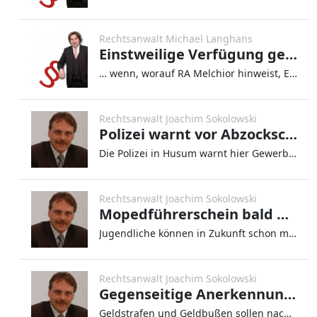
Rechtsanwalt Michael Langhans
Einstweilige Verfügung gegen Androhung eines Schufa-Eintrages erfolgreich
… wenn, worauf RA Melchior hinweist, Einwendungen gegen die Rechnung bestehen, die nicht offensichtlich unberechti
Rechtsanwalt Joachim Sokolowski
Polizei warnt vor Abzockschreiben
Die Polizei in Husum warnt hier Gewerbetreibende vor Abzockschreiben wie folgt: Husum (ots) – Ein neuer, alter Ste
Rechtsanwalt Joachim Sokolowski
Mopedführerschein bald bereits ab 15
Jugendliche können in Zukunft schon mit 15 Jahren den Führerschein für Mopeds, Quads und vierrädrige
Rechtsanwalt Joachim Sokolowski
Gegenseitige Anerkennung von Geldbußen oder Geldstrafen in der EU
Geldstrafen und Geldbußen sollen nach dem Willen der Regierung bald innerhalb der EU gegenseitig anerkannt werden.