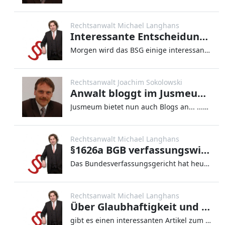
Rechtsanwalt Michael Langhans
Interessante Entscheidungen des BSG stehen an
Morgen wird das BSG einige interessante Rechtsfragen mit sehr praktischen Bedeutungen fällen: Kann über §73 SGB XII ein
Rechtsanwalt Joachim Sokolowski
Anwalt bloggt im Jusmeum-Blog
Jusmeum bietet nun auch Blogs an... ...Anwalt bloggt ist dabei!
Rechtsanwalt Michael Langhans
§1626a BGB verfassungswidrig, soweit der Vater keine Möglichkeit der Überprüfung am Kindswohl hat
Das Bundesverfassungsgericht hat heute §1626a BGB für verfassungswidrig am Maßstab des Art. 6 GG erklärt. Zwar ist es gr
Rechtsanwalt Michael Langhans
Über Glaubhaftigkeit und Glaubwürdigkeit in der Aussagepsychologie
gibt es einen interessanten Artikel zum Thema und über die Kriterien der Aussagepsychologie am Aufhänger der Causa Kache