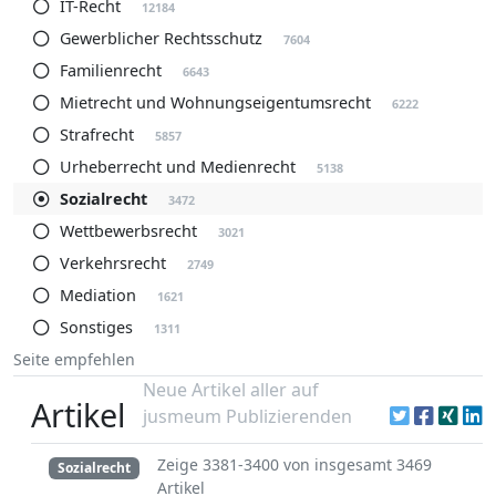
IT-Recht
12184
Gewerblicher Rechtsschutz
7604
Familienrecht
6643
Mietrecht und Wohnungseigentumsrecht
6222
Strafrecht
5857
Urheberrecht und Medienrecht
5138
Sozialrecht
3472
Wettbewerbsrecht
3021
Verkehrsrecht
2749
Mediation
1621
Sonstiges
1311
Seite empfehlen
Neue Artikel aller auf
Artikel
jusmeum Publizierenden
Zeige 3381-3400 von insgesamt 3469
Sozialrecht
Artikel