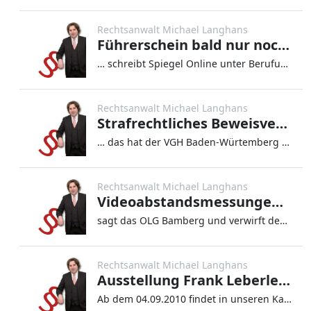
Rechtsanwalt Michael Langhans
Führerschein bald nur noch 15 Jahre gültig
… schreibt Spiegel Online unter Berufung auf eine Bestätigung des Bundesverkehrsministeriums gegenüber der Saarbrü
Rechtsanwalt Michael Langhans
Strafrechtliches Beweisverwertungsverbot tangiert die Fahrerlaubnisbehörde nicht
… das hat der VGH Baden-Würtemberg entschieden, wobei er es offen lässt, ob ein solcher Verstoß gegen den Richterv
Rechtsanwalt Michael Langhans
Videoabstandsmessungen sind Verdachtsabhängig
sagt das OLG Bamberg und verwirft deshalb eine entsprechende Rechtsbeschwerde. Ausgangslage ist die Entscheidung des Bun
Rechtsanwalt Michael Langhans
Ausstellung Frank Leberle ab 04.09.2010 – erste Einblicke nun online
Ab dem 04.09.2010 findet in unseren Kanzleiräumen die Ausstellung des Künstlers Frank Leberle statt. Bereits heute könn