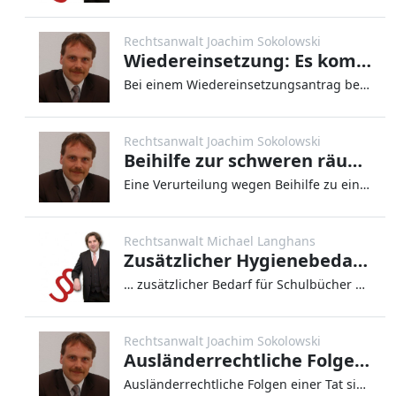
Rechtsanwalt Joachim Sokolowski
Wiedereinsetzung: Es kommt auf die Kenntnis des Angeklagten an
Bei einem Wiedereinsetzungsantrag bezüglich der Versäumung der Revisionsbegründungsfrist kommt es auf die
Rechtsanwalt Joachim Sokolowski
Beihilfe zur schweren räuberischen Erpressung
Eine Verurteilung wegen Beihilfe zu einer schweren räuberischen Erpressung setzt voraus, dass festgestellt wird, da
Rechtsanwalt Michael Langhans
Zusätzlicher Hygienebedarf eines HIV erkrankten SGB II Leistungsempfängers ist ersetzbar
… zusätzlicher Bedarf für Schulbücher nicht. Was zuallererst nach einer ungerechten Entscheidung klingen mag, sind
Rechtsanwalt Joachim Sokolowski
Ausländerrechtliche Folgen einer Tat
Ausländerrechtliche Folgen einer Tat sind in der Regel keine bestimmenden Strafzumessungsgründe. Dies hat der