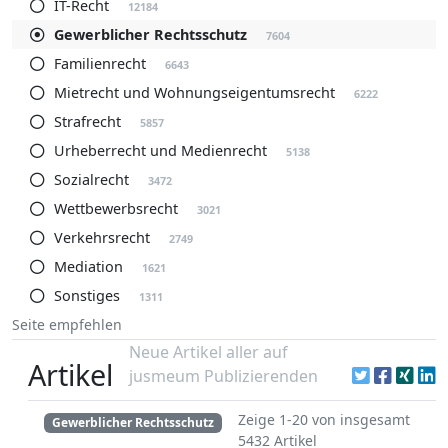
IT-Recht
12184
Gewerblicher Rechtsschutz
7604
Familienrecht
6643
Mietrecht und Wohnungseigentumsrecht
6222
Strafrecht
5857
Urheberrecht und Medienrecht
5138
Sozialrecht
3472
Wettbewerbsrecht
3021
Verkehrsrecht
2749
Mediation
1621
Sonstiges
1311
Seite empfehlen
Neue Artikel aller auf
Artikel
jusmeum Publizierenden
Zeige 1-20 von insgesamt
Gewerblicher Rechtsschutz
5432 Artikel