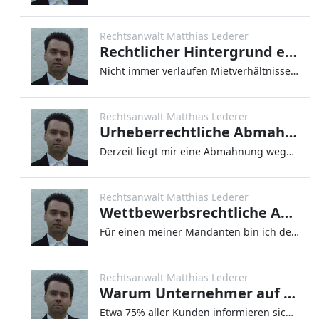
Rechtsanwalt Matthias Lederer
Rechtlicher Hintergrund einer frislosten Kündigung im Mietrecht
Nicht immer verlaufen Mietverhältnisse frei von Problemen. Für Mieter und Vermieter bedeuten solche Probleme auch häufig
Rechtsanwalt Matthias Lederer
Urheberrechtliche Abmahnung der Image Professionals GmbH durch die Kanzlei Frommer Legal
Derzeit liegt mir eine Abmahnung wegen der unerlaubten Nutzung eines Lichtbildes im Internet zur Bearbeitung vor. Auf Gr
Rechtsanwalt Matthias Lederer
Wettbewerbsrechtliche Abmahnung wegen irreführender Werbung mit Rabattpreisen
Für einen meiner Mandanten bin ich derzeit wegen einer wettbewerbsrechtlichen Abmahnung wegen irreführender Werbung im Z
Rechtsanwalt Matthias Lederer
Warum Unternehmer auf einen guten Ruf im Internet achten sollten und wie sie sich gegen schlechte Bewertungen wehren können
Etwa 75% aller Kunden informieren sich mittlerweile im Internet über Unternehmen. Es gibt zu diesem Zweck zahlreiche Por