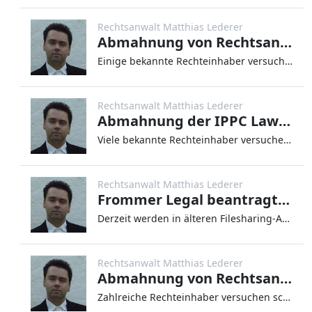
Rechtsanwalt Matthias Lederer
Abmahnung von Rechtsanwalt Yussof Sarwari für VPS Film-Entertainment Filmverwertungsgesellschaft mbH wegen „Dorcel – LUXURE – Die Vergnügen meiner Frau“
Einige bekannte Rechteinhaber versuchen schon seit Jahren, die unerlaubte Verbreitung ihrer Werke (z.B. Filme, Musik, Co
Rechtsanwalt Matthias Lederer
Abmahnung der IPPC Law Rechtsanwaltsgesellschaft mbH für MG Premium Ltd wegen „Honey Where Are My Handcuffs“
Viele bekannte Rechteinhaber versuchen bereits seit einigen Jahren, Rechtsverletzungen im Internet, insbesondere in sog.
Rechtsanwalt Matthias Lederer
Frommer Legal beantragt vermehrt Mahnbescheide
Derzeit werden in älteren Filesharing-Angelegenheiten wieder einmal vermehrt Anträge auf Erlass eines Mahnbescheids gest
Rechtsanwalt Matthias Lederer
Abmahnung von Rechtsanwalt Yussof Sarwari für VPS Film-Entertainment GmbH wegen „Dorcel – Girls At Work – The Consultant“
Zahlreiche Rechteinhaber versuchen schon seit einigen Jahren, Rechtsverletzungen im Internet zu verhindern – insbesonder