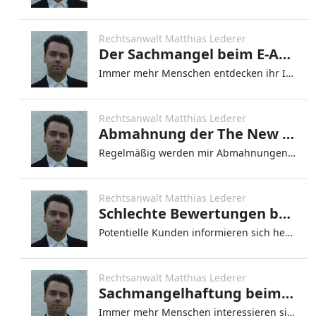
Rechtsanwalt Matthias Lederer
Der Sachmangel beim E-Auto-Kauf
Immer mehr Menschen entdecken ihr Interesse für Elektroautos. Sehr wahrscheinlich wird der im Wachstum begriffene Markt
Rechtsanwalt Matthias Lederer
Abmahnung der The New York Times Company wegen unerlaubter Bildnutzung im Internet
Regelmäßig werden mir Abmahnungen wegen Urheberrechtsverletzungen zur Bearbeitung vorgelegt. Auf Grundlage des angeblich
Rechtsanwalt Matthias Lederer
Schlechte Bewertungen bei Google in 2023 prüfen und löschen lassen
Potentielle Kunden informieren sich heute regelmäßig im Internet, ehe sie mit einem Unternehmen in Kontakt treten. Aus d
Rechtsanwalt Matthias Lederer
Sachmangelhaftung beim E-Auto-Kauf: was können betroffene Käufer tun?
Immer mehr Menschen interessieren sich für Elektroautos. Es ist zu erwarten, dass der Markt für Elektrofahrzeuge in den