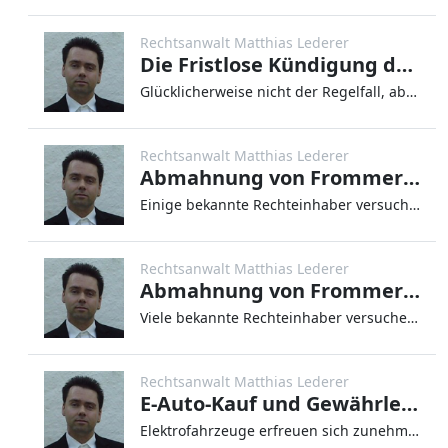
Rechtsanwalt Matthias Lederer
Die Fristlose Kündigung durch den Vermieter
Glücklicherweise nicht der Regelfall, aber doch immer wieder ärgerlich: Probleme im Mietverhältnis. Für Mieter und Vermi
Rechtsanwalt Matthias Lederer
Abmahnung von Frommer Legal für LEONINE Licensing GmbH wegen „John Wick Chapter 4“
Einige bekannte Rechteinhaber versuchen schon seit Jahren, die unerlaubte Verbreitung ihrer Werke (z.B. Filme, Musik, Co
Rechtsanwalt Matthias Lederer
Abmahnung von Frommer Legal für LEONINE Licensing GmbH wegen „Three Thousand Years of Longing“
Viele bekannte Rechteinhaber versuchen bereits seit einigen Jahren, Rechtsverletzungen im Internet, insbesondere in sog.
Rechtsanwalt Matthias Lederer
E-Auto-Kauf und Gewährleistung
Elektrofahrzeuge erfreuen sich zunehmender Beliebtheit. Die Marktzuwächse für Elektroautos in den letzten Jahren sind be