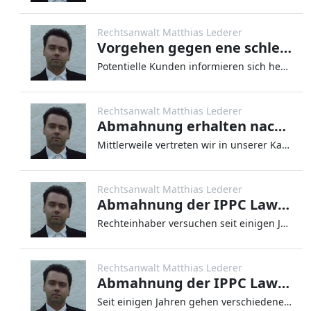
Rechtsanwalt Matthias Lederer
Vorgehen gegen ene schlechte Bewertung im Internet
Potentielle Kunden informieren sich heute regelmäßig im Internet, ehe sie mit einem Unternehmen in Kontakt treten. Es gi
Rechtsanwalt Matthias Lederer
Abmahnung erhalten nach Abgabe einer negativen Bewertung im Internet?
Mittlerweile vertreten wir in unserer Kanzlei regelmäßig Mandanten, die eine Abmahnung nach der Abgabe einer negativen B
Rechtsanwalt Matthias Lederer
Abmahnung der IPPC Law Rechtsanwaltsgesellschaft mbH für MG Premium Ltd wegen „Freeuse & Shower with Busty Nerd“
Rechteinhaber versuchen seit einigen Jahren, die illegale Verbreitung ihrer Werke (z.B. Filme, Musik, Computerprogramme-
Rechtsanwalt Matthias Lederer
Abmahnung der IPPC Law Rechtsanwaltsgesellschaft mbH für MG Premium Ltd wegen „Be Grateful“
Seit einigen Jahren gehen verschiedene Rechteinhaber gegen die illegale Verbreitung ihrer Werke im Internet vor. Dabei b