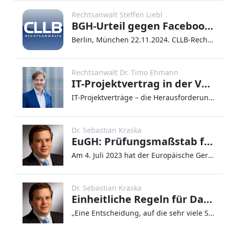
Rechtsanwalt Steffen Liebl
BGH-Urteil gegen Facebook nach Datendiebstahl
Berlin, München 22.11.2024. CLLB-Rechtsanwälte berichteten bereits über das Datenleck bei Facebook und di
Rechtsanwalt Dr. Timo Ehmann
IT-Projektvertrag in der Vertragsgestaltung - Quadratur des Kreises
IT-Projektverträge – die Herausforderung eines dynamischen Ziels Die Durchführung eines IT-Projekts glei
Dr. Sebastian Kraska
EuGH: Prüfungsmaßstab für das berechtigte Interesse nach Art. 6 Abs. 1 lit. f DSGVO
Am 4. Juli 2023 hat der Europäische Gerichtshof (EuGH) ein Urteil gefällt, das Auswirkungen auf Meta-Plattformen (auch b
Dr. Sebastian Kraska
Einheitliche Regeln für Datenschutzbußgelder in Europa
„Eine Entscheidung, auf die sehr viele Stellen schon lange mit Spannung gewartet haben. Historisch haben wir nun erstmal