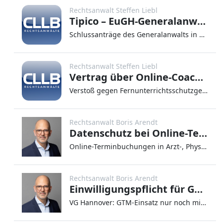
Rechtsanwalt Steffen Liebl
Tipico – EuGH-Generalanwalt stärkt Anspruch der Spieler auf Rückzahlung
Schlussanträge des Generalanwalts in der Rechtssache C-530/24 München, 19.03.2026. EuGH-Generalanwalt Nic
Rechtsanwalt Steffen Liebl
Vertrag über Online-Coaching nach Urteil des BGH nichtig
Verstoß gegen Fernunterrichtsschutzgesetz (FernUSG) München, 27.10.2025. Der Bundesgerichtshof hat mit U
Rechtsanwalt Boris Arendt
Datenschutz bei Online-Terminbuchung in Heilberufspraxen
Online-Terminbuchungen in Arzt-, Physiotherapie- oder Psychotherapiepraxen bieten Komfort, werfen jedoch datenschutzrech
Rechtsanwalt Boris Arendt
Einwilligungspflicht für Google Tag Manager: Was jetzt bei Consent-Bannern zählt
VG Hannover: GTM-Einsatz nur noch mit echtem Opt-inDas Verwaltungsgericht Hannover hat im März 2025 entschieden, da