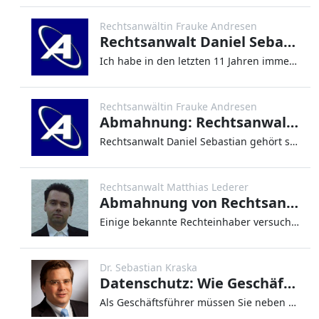
Rechtsanwältin Frauke Andresen
Rechtsanwalt Daniel Sebastian
Ich habe in den letzten 11 Jahren immer mal wieder Blog-Beiträge zu Rechtsanwalt Daniel Sebastian und angeblichen Urhebe
Rechtsanwältin Frauke Andresen
Abmahnung: Rechtsanwalt Daniel Sebastian
Rechtsanwalt Daniel Sebastian gehört seit 2012 – neben Frommer Legal (früher Waldorf Frommer) zu den Abmahnkanzleien mit
Rechtsanwalt Matthias Lederer
Abmahnung von Rechtsanwalt Yussof Sarwari für VPS Film-Entertainment Filmverwertungsgesellschaft mbH wegen „Dorcel – LUXURE – Die Vergnügen meiner Frau“
Einige bekannte Rechteinhaber versuchen schon seit Jahren, die unerlaubte Verbreitung ihrer Werke (z.B. Filme, Musik, Co
Dr. Sebastian Kraska
Datenschutz: Wie Geschäftsführer ihr Haftungsrisiko minimieren
Als Geschäftsführer müssen Sie neben dem operativen Erfolg stets ein komplexes Pflichtengerüst im Auge behalten. Ein umf