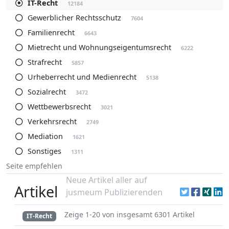
IT-Recht
12184
Gewerblicher Rechtsschutz
7604
Familienrecht
6643
Mietrecht und Wohnungseigentumsrecht
6222
Strafrecht
5857
Urheberrecht und Medienrecht
5138
Sozialrecht
3472
Wettbewerbsrecht
3021
Verkehrsrecht
2749
Mediation
1621
Sonstiges
1311
Seite empfehlen
Neue Artikel aller auf
Artikel
jusmeum Publizierenden
Zeige 1-20 von insgesamt 6301 Artikel
IT-Recht