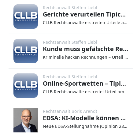
Rechtsanwalt Steffen Liebl
Gerichte verurteilen Tipico zur Rückzahlung
CLLB Rechtsanwälte erstreiten Urteile an Landgerichten Bielefeld, Saarbrücken und Ingolstadt München
Rechtsanwalt Steffen Liebl
Kunde muss gefälschte Rechnung nicht doppelt zahlen
Kriminelle hacken Rechnungen – Urteil des OLG Schleswig Berlin, München 20.02.2025. Cyber-Kriminelle fin
Rechtsanwalt Steffen Liebl
Online-Sportwetten – Tipico muss Verlust erstatten
CLLB Rechtsanwälte erstreitet Urteil am LG Lüneburg München, 05.02.2025. Rund 55.200 Euro hatte ein
Rechtsanwalt Boris Arendt
EDSA: KI-Modelle können personenbezogene Daten enthalten
Neue EDSA-Stellungnahme (Opinion 28/2024) zur Verarbeitung personenbezogener Daten in KI-ModellenDie rasante Entwicklung