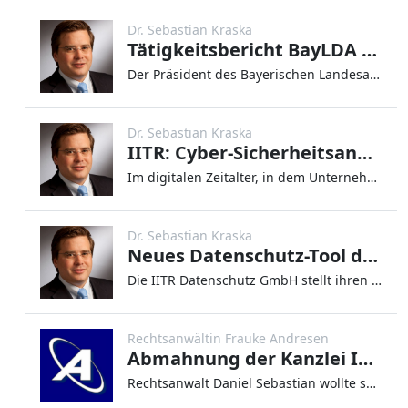
Dr. Sebastian Kraska
Tätigkeitsbericht BayLDA 2022: Wandel zur Datenökonomie
Der Präsident des Bayerischen Landesamts für Datenschutzaufsicht, Herr Michael Will, hat am 6. Juli 2023 im Bayerischen
Dr. Sebastian Kraska
IITR: Cyber-Sicherheitsanalyse schnelle Risikobewertung durch Software
Im digitalen Zeitalter, in dem Unternehmen vermehrt auf vernetzte Systeme angewiesen sind, ist der Schutz vor Cyberbedro
Dr. Sebastian Kraska
Neues Datenschutz-Tool der IITR Datenschutz GmbH
Die IITR Datenschutz GmbH stellt ihren Kunden und Interessenten seit neuestem Datenschutz-Generatoren auf ihrer Webseite
Rechtsanwältin Frauke Andresen
Abmahnung der Kanzlei IPPC Law
Rechtsanwalt Daniel Sebastian wollte seine Abmahntätigkeit offenbar einerseits erweitern und andererseits trennen. Urspr