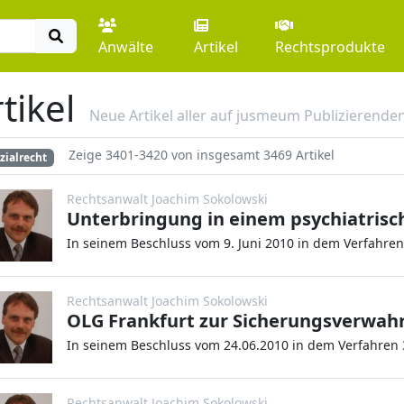
Anwälte
Artikel
Rechtsprodukte
tikel
Neue Artikel aller auf jusmeum Publizierende
Zeige 3401-3420 von insgesamt 3469 Artikel
zialrecht
Rechtsanwalt Joachim Sokolowski
Rechtsanwalt Joachim Sokolowski
OLG Frankfurt zur Sicherungsverwah
Rechtsanwalt Joachim Sokolowski