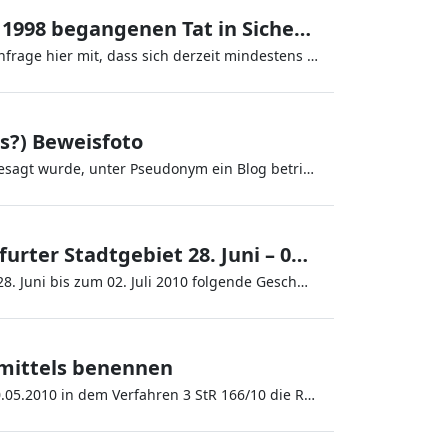
80 Personen wegen einer vor Februar 1998 begangenen Tat in Sicherungsverwahrung
Die Bundesregierung teilt als Antwort auf eine kleine Anfrage hier mit, dass sich derzeit mindestens 80 Personen wegen e
s?) Beweisfoto
Herr Direktor am AG Burschel, dem auch bereits nachgesagt wurde, unter Pseudonym ein Blog betrieben zu haben, veröf
Geschwindigkeitskontrollen im Frankfurter Stadtgebiet 28. Juni – 02. Juli 2010
Die Frankfurter Polizei kündigt hier für die Woche vom 28. Juni bis zum 02. Juli 2010 folgende Geschwindigkeitskontrol
smittels benennen
Der Bundesgerichtshof hat in seinem Beschluss vom 20.05.2010 in dem Verfahren 3 StR 166/10 die Revision des Nebenkl&au