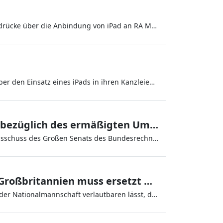
Nachdem ich gestern meine ersten – verhaltenen – Eindrücke über die Anbindung von iPad an RA Micro hier
Nachdem die Kollegen Ferner und Sauerborn bereits über den Einsatz eines iPads in ihren Kanzleien als eAkten Lesegerät
Bundesrechnungshof fordert Reform bezüglich des ermäßigten Umsatzsteuersatzes
Der Bundesrechnungshof hat hier einen Bericht des Ausschuss des Großen Senats des Bundesrechnungshofes über den ermäßi
Doppelbesteuerungsabkommen mit Großbritannien muss ersetzt werden
Dass die Bundesregierung hier am Tag nach dem Sieg der Nationalmannschaft verlautbaren lässt, dass das Abkommen zwi