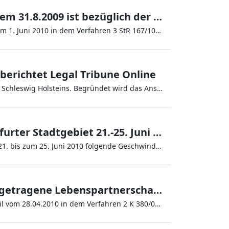
Auch bei Verfahrenseröffnung nach dem 31.8.2009 ist bezüglich der Änderung des § 31 BtmG die mildere Gesetzesfassung anzuwenden
Dies hat der Bundesgerichtshof in seinem Beschluss vom 1. Juni 2010 in dem Verfahren 3 StR 167/10 festgestellt und unt
 berichtet Legal Tribune Online
Auf den Trichter gekommen ist dabei der Justizminister Schleswig Holsteins. Begründet wird das Ansinnen mit gestiegenen
Geschwindigkeitskontrollen im Frankfurter Stadtgebiet 21.-25. Juni 2010
Die Frankfurter Polizei kündigt hier für die Woche vom 21. bis zum 25. Juni 2010 folgende Geschwindigkeitskontrollen an:
Keine Zusammenveranlagung für eingetragene Lebenspartnerschaften
Das Niedersächsische Finanzgericht hat in seinem Urteil vom 28.04.2010 in dem Verfahren 2 K 380/09 die Klage eines