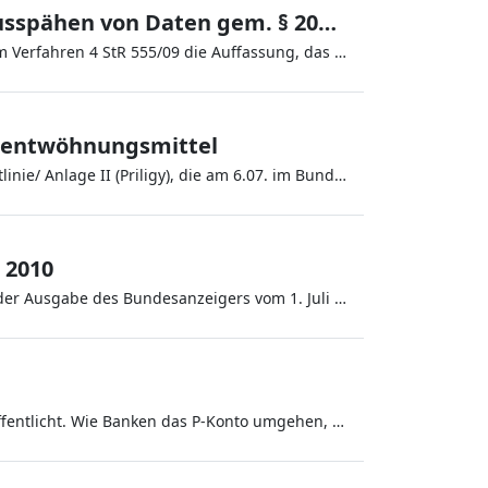
Auslesen einer Kreditkarte ist kein Ausspähen von Daten gem. § 202a StGB
Der 4. Strafsenat des Bundesgerichtshofs vertritt in dem Verfahren 4 StR 555/09 die Auffassung, das das bloße Aus
chentwöhnungsmittel
Am 7. Juli 2010 tritt die Änderung der Arzneimittel-Richtlinie/ Anlage II (Priligy), die am 6.07. im Bundesanzeiger
i 2010
Der ab dem 1. Juli 2010 gültige Basiszinssatz wurde in der Ausgabe des Bundesanzeigers vom 1. Juli 2010 (Nr. 96) be
Was genau ein P-Konto ist, lesen Sie hier und hier veröffentlicht. Wie Banken das P-Konto umgehen, habe ich hier bericht