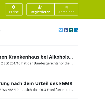
Preise
Registrieren
Anmelden
n
Unterbringung in einem psychiatrischen Krankenhaus bei Alkoholsucht
In seinem Beschluss vom 9. Juni 2010 in dem Verfahren 2 StR 201/10 hat der Bundesgerichtshof die Entscheidung des Lan
rung nach dem Urteil des EGMR
In seinem Beschluss vom 24.06.2010 in dem Verfahren 3 Ws 485/10 hat sich das OLG Frankfurt mit den Auswirkungen der Ent