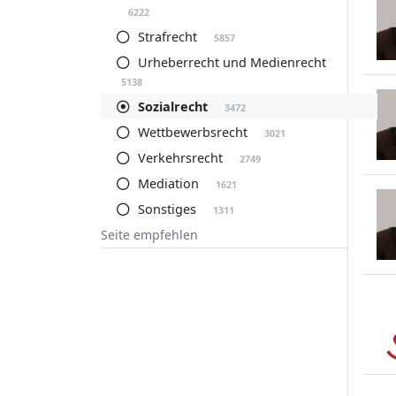
6222
Strafrecht
5857
Urheberrecht und Medienrecht
5138
Sozialrecht
3472
Wettbewerbsrecht
3021
Verkehrsrecht
2749
Mediation
1621
Sonstiges
1311
Seite empfehlen