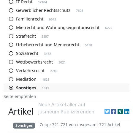
IT-Recht
12184
Gewerblicher Rechtsschutz
7604
Familienrecht
6643
Mietrecht und Wohnungseigentumsrecht
6222
Strafrecht
5857
Urheberrecht und Medienrecht
5138
Sozialrecht
3472
Wettbewerbsrecht
3021
Verkehrsrecht
2749
Mediation
1621
Sonstiges
1311
Seite empfehlen
Neue Artikel aller auf
Artikel
jusmeum Publizierenden
Zeige 721-721 von insgesamt 721 Artikel
Sonstiges