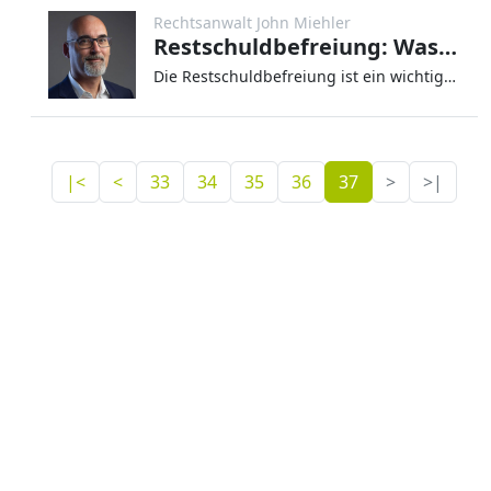
Rechtsanwalt John Miehler
Restschuldbefreiung: Was bedeutet das?
Die Restschuldbefreiung ist ein wichtiger Grund für Schuldner ein Insolvenzverfahren anzustreben. Im Rahmen der Restschu
|<
<
33
34
35
36
37
>
>|