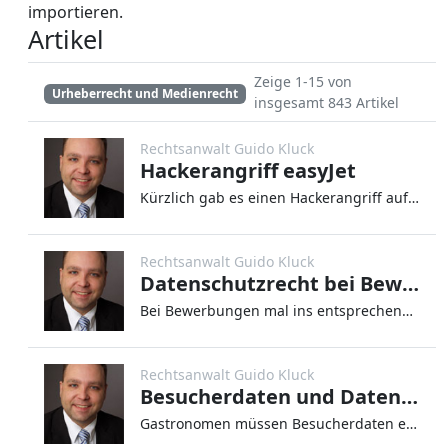
importieren.
Artikel
Zeige 1-15 von
Urheberrecht und Medienrecht
insgesamt 843 Artikel
Rechtsanwalt Guido Kluck
Hackerangriff easyJet
Kürzlich gab es einen Hackerangriff auf easyJet. Dabei wurden insgesamt von 9 Millionen Kunden Daten geklaut. Diese Kund
Rechtsanwalt Guido Kluck
Datenschutzrecht bei Bewerbungen
Bei Bewerbungen mal ins entsprechende Facebook-Profil schauen oder den Bewerber nach Vorstrafen fragen – Bei Bewerbungen
Rechtsanwalt Guido Kluck
Besucherdaten und Datenschutz
Gastronomen müssen Besucherdaten erfassen – Nachdem nun die Ausgangsbeschränkungen und Betriebsschließungen langsam zurü