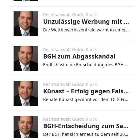
Rechtsanwalt Guido Kluck
Unzulässige Werbung mit Corona-Virus
Die Wettbewerbszentrale warnt in einer Pressemitteilung davor, unzulässige Werbung zu Zeiten des Corona-Virus zu schalte
Rechtsanwalt Guido Kluck
BGH zum Abgasskandal
Endlich ist eine Entscheidung des BGH zum Abgasskandal in Sicht (Az.: VI ZR 252/19). Bisher gab es keine höchstrichterli
Rechtsanwalt Guido Kluck
Künast – Erfolg gegen Falschzitat
Renate Künast gewinnt vor dem OLG Frankfurt (Beschl. v. 16.04.2020 – 16 U 9/20) gegen einen Blogger, der ihr ein Zitat i
Rechtsanwalt Guido Kluck
BGH-Entscheidung zum Sampling
Der BGH hat sich erneut zu dem seit 2004 vor Gericht anhängigen Rechtsstreit zwischen Moses Pelham und Kraftwerk über da