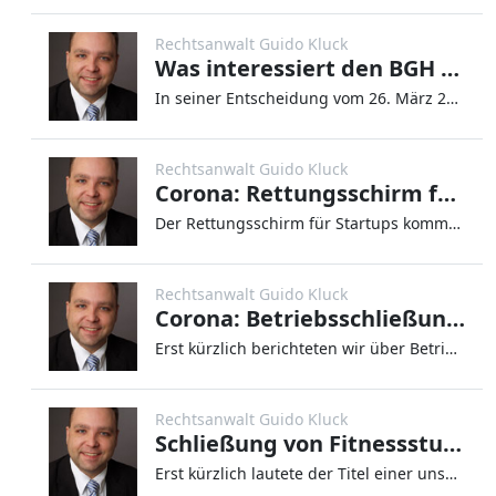
Rechtsanwalt Guido Kluck
Was interessiert den BGH der EuGH?
In seiner Entscheidung vom 26. März 2020 hat der Europäische Gerichtshof (EuGH) eine brisante Grundsatzfrage beantwortet
Rechtsanwalt Guido Kluck
Corona: Rettungsschirm für Startups
Der Rettungsschirm für Startups kommt! Wie so viele andere Unternehmen leiden auch Startups gerade massiv unter den Folg
Rechtsanwalt Guido Kluck
Corona: Betriebsschließungsversicherungen
Erst kürzlich berichteten wir über Betriebsschließungsversicherungen in den Zeiten des Corona-Virus. Viele Versicherer l
Rechtsanwalt Guido Kluck
Schließung von Fitnessstudios unrechtmäßig
Erst kürzlich lautete der Titel einer unserer Blogartikel „Schließung von Fitnessstudios rechtmäßig“ – dieser hier trägt