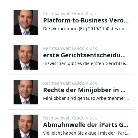
Rechtsanwalt Guido Kluck
Platform-to-Business-Verordnung (P2B-VO)
Die „Verordnung (EU) 2019/1150 des europäischen Parlaments und des Rates vom 20. Juni 2019 zur Förderung von Fairness un
Rechtsanwalt Guido Kluck
erste Gerichtsentscheidungen zu Corona
Inzwischen gibt es die ersten Gerichtsentscheidungen, die im Zusammenhang mit dem Corona-Virus getroffen wurden. Das Cor
Rechtsanwalt Guido Kluck
Rechte der Minijobber in der Corona-Krise
Minijobber sind genauso Arbeitnehmer wie ihre Kollegen, die in Vollzeit arbeiten. Das scheinen einige Arbeitgeber aber l
Rechtsanwalt Guido Kluck
Abmahnwelle der iParts GmbH
Vielleicht haben Sie aktuell mit der iParts GmbH Bekanntschaft gemacht. Dieses Unternehmen, welches Smartphones, Tablets