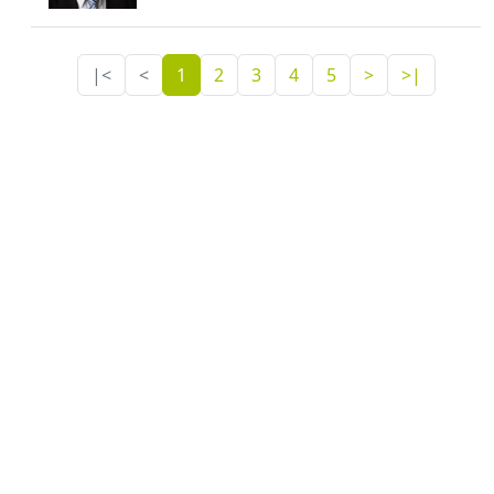
|<
<
1
2
3
4
5
>
>|
Über uns
|
Experte werden
Datenschutz
|
AGB
|
Impressum und Kontakt
| ©2022