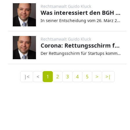
Rechtsanwalt Guido Kluck
Was interessiert den BGH der EuGH?
In seiner Entscheidung vom 26. März 2020 hat der Europäische Gerichtshof (EuGH) eine brisante Grundsatzfrage beantwortet
Rechtsanwalt Guido Kluck
Corona: Rettungsschirm für Startups
Der Rettungsschirm für Startups kommt! Wie so viele andere Unternehmen leiden auch Startups gerade massiv unter den Folg
|<
<
1
2
3
4
5
>
>|