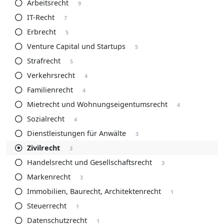
Arbeitsrecht
9
IT-Recht
7
Erbrecht
5
Venture Capital und Startups
5
Strafrecht
5
Verkehrsrecht
4
Familienrecht
4
Mietrecht und Wohnungseigentumsrecht
4
Sozialrecht
4
Dienstleistungen für Anwälte
3
Zivilrecht
3
Handelsrecht und Gesellschaftsrecht
3
Markenrecht
3
Immobilien, Baurecht, Architektenrecht
1
Steuerrecht
1
Datenschutzrecht
1