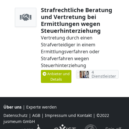
Strafrechtliche Beratung
und Vertretung bei
Ermittlungen wegen
Steuerhinterziehung
Vertretung durch einen
Strafverteidiger in einem
Ermittlungsverfahren oder
Strafverfahren wegen
Steuerhinterziehung
4
Anbieter und
Dienstleister
Details
Über uns
|
Experte werden
Datenschutz
|
AGB
|
Impressum und Kontakt
| ©2022
jusmeum GmbH