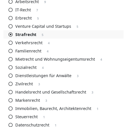
Arbeitsrecht
9
IT-Recht
7
Erbrecht
5
Venture Capital und Startups
5
Strafrecht
5
Verkehrsrecht
4
Familienrecht
4
Mietrecht und Wohnungseigentumsrecht
4
Sozialrecht
4
Dienstleistungen für Anwälte
3
Zivilrecht
3
Handelsrecht und Gesellschaftsrecht
3
Markenrecht
3
Immobilien, Baurecht, Architektenrecht
1
Steuerrecht
1
Datenschutzrecht
1