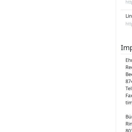
htt
Li
htt
Im
Eh
Re
Be
87
Te
Fa
ti
Bü
Ri
80