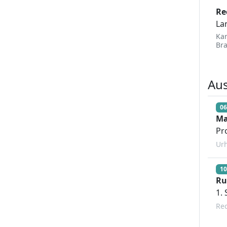
Re
La
Kar
Br
Au
06
Ma
Pr
Ur
10
Ru
1.
Rec