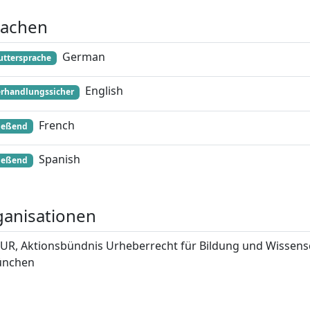
rachen
German
ttersprache
English
rhandlungssicher
French
ießend
Spanish
ießend
anisationen
UR, Aktionsbündnis Urheberrecht für Bildung und Wissens
nchen