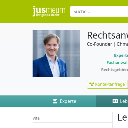
Rechtsan
Co-Founder | Ehm
Expert
Fachanwal
Rechtsgebiet
Kontaktanfrage
Experte
Leb
Le
Vita