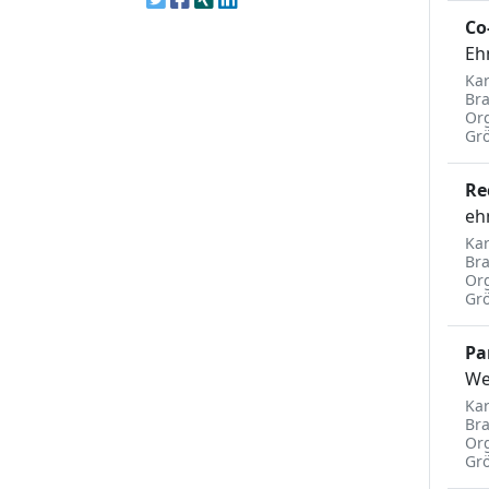
Co
Eh
Kar
Br
Org
Gr
Re
eh
Kar
Br
Org
Gr
Pa
We
Kar
Br
Org
Gr