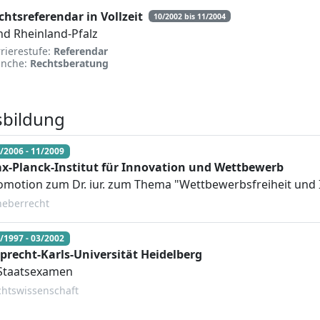
chtsreferendar in Vollzeit
10/2002 bis 11/2004
nd Rheinland-Pfalz
rierestufe:
Referendar
anche:
Rechtsberatung
sbildung
/2006 - 11/2009
x-Planck-Institut für Innovation und Wettbewerb
omotion zum Dr. iur. zum Thema "Wettbewerbsfreiheit und 
heberrecht
/1997 - 03/2002
precht-Karls-Universität Heidelberg
 Staatsexamen
htswissenschaft