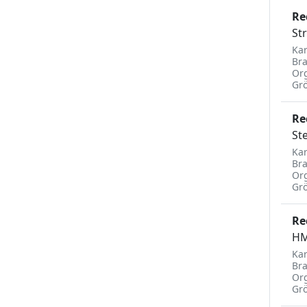
Re
St
Kar
Br
Org
Gr
Re
St
Kar
Br
Org
Gr
Re
HM
Kar
Br
Org
Gr