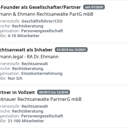
-Founder als Gesellschafter/Partner
seit 07/2020
mann & Ehmann Rechtsanwälte PartG mbB
rierestufe:
Geschäftsführer/CEO
anche:
Rechtsberatung
anisation:
Personengesellschaft
öße:
4-10 Mitarbeiter
chtsanwalt als Inhaber
01/2019 bis 12/2021
mann.legal - RA Dr. Ehmann
rierestufe:
Rechtsanwalt
anche:
Rechtsberatung
anisation:
Einzelunternehmung
öße:
Nur Ich
rtner in Vollzeit
09/2013 bis 12/2018
itnauer Rechtsanwälte PartnerG mbB
rierestufe:
Rechtsanwalt
anche:
Rechtsberatung
anisation:
Personengesellschaft
öße:
21-100 Mitarbeiter