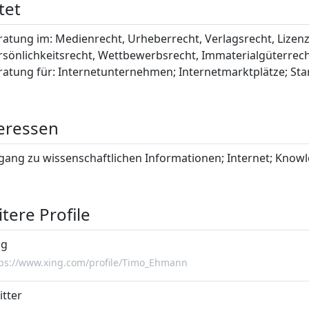
tet
ratung im: Medienrecht, Urheberrecht, Verlagsrecht, Lizenz
rsönlichkeitsrecht, Wettbewerbsrecht, Immaterialgüterrech
ratung für: Internetunternehmen; Internetmarktplätze; Star
eressen
gang zu wissenschaftlichen Informationen; Internet; Know
tere Profile
ng
tps://www.xing.com/profile/Timo_Ehmann
itter