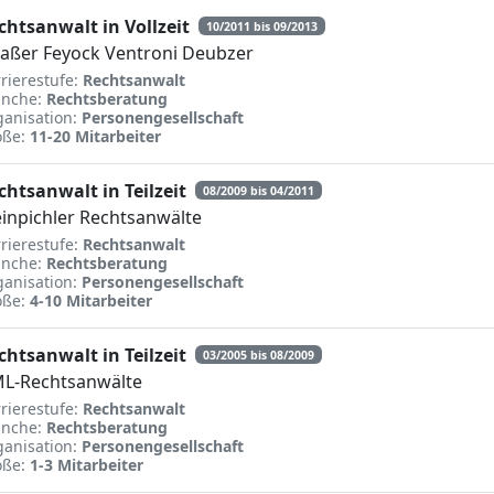
chtsanwalt in Vollzeit
10/2011 bis 09/2013
raßer Feyock Ventroni Deubzer
rierestufe:
Rechtsanwalt
anche:
Rechtsberatung
anisation:
Personengesellschaft
öße:
11-20 Mitarbeiter
chtsanwalt in Teilzeit
08/2009 bis 04/2011
einpichler Rechtsanwälte
rierestufe:
Rechtsanwalt
anche:
Rechtsberatung
anisation:
Personengesellschaft
öße:
4-10 Mitarbeiter
chtsanwalt in Teilzeit
03/2005 bis 08/2009
L-Rechtsanwälte
rierestufe:
Rechtsanwalt
anche:
Rechtsberatung
anisation:
Personengesellschaft
öße:
1-3 Mitarbeiter