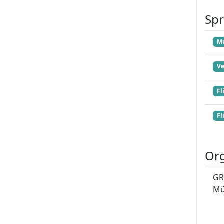
Sp
Mu
Ve
Fl
Fl
Org
GR
Mü