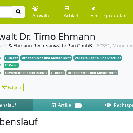
Anwälte
Artikel
Rechtsprodukte
walt Dr. Timo Ehmann
ann & Ehmann Rechtsanwälte PartG mbB
80331, Münche
e
IT-Recht
Urheberrecht und Medienrecht
Venture Capital und Startups
t
IT-Recht
e
Gewerblicher Rechtsschutz
IT-Recht
Urheberrecht und Medienrecht
Folgen
enslauf
Artikel
Rechtsp
11
benslauf