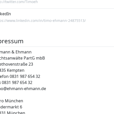
p://twitter.com/Timoeh
nkedIn
ps://www.linkedin.com/in/timo-ehmann-24875513/
pressum
mann & Ehmann
chtsanwälte PartG mbB
ethovenstraße 23
435 Kempten
lefon 0831 987 654 32
x 0831 987 654 32
mo@ehmann-ehmann.de
ro München
ndermarkt 6
331 München