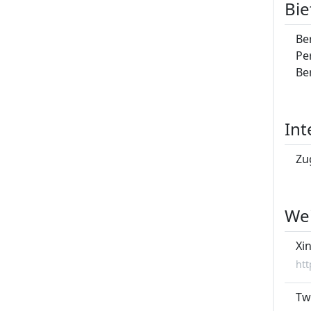
Bie
Be
Pe
Be
Int
Zu
Wei
Xi
ht
Tw