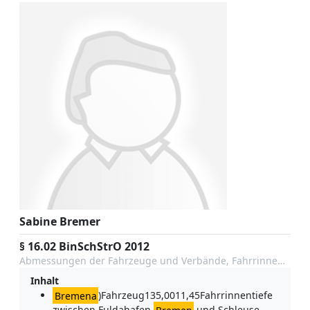
Sabine Bremer
§ 16.02 BinSchStrO 2012
Abmessungen der Fahrzeuge und Verbände, Fahrrinnentiefe und Abladetiefe
Inhalt
Bremena
)Fahrzeug135,0011,45Fahrrinnentiefe
zwischen Fuldahafen
Bremen
und Schleuse