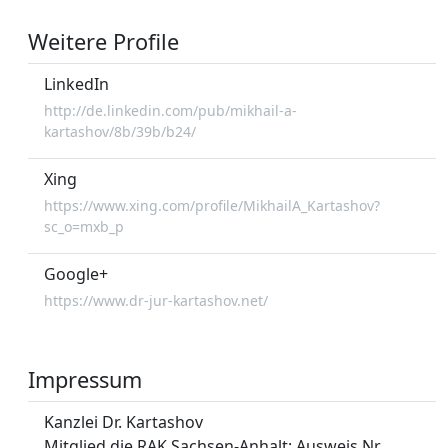
Weitere Profile
LinkedIn
http://de.linkedin.com/pub/mikhail-a-
kartashov/8b/39b/b24/
Xing
https://www.xing.com/profile/MikhailA_Kartashov?
sc_o=mxb_p
Google+
https://www.dr-jur-kartashov.net/
Impressum
Kanzlei Dr. Kartashov
Mitglied die RAK Sachsen-Anhalt; Ausweis Nr.