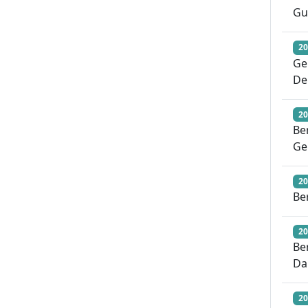
Gu
20
Ge
De
20
Be
Ge
20
Be
20
Be
Da
20