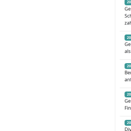
20
Ge
Sc
za
20
Ge
als
20
Be
an
20
Ge
Fi
20
Di