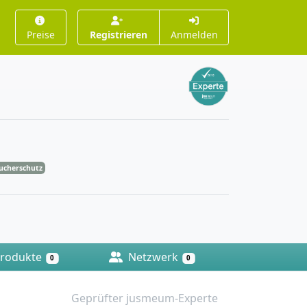
Preise
Registrieren
Anmelden
aucherschutz
rodukte
Netzwerk
0
0
Geprüfter jusmeum-Experte