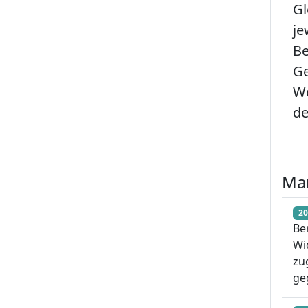
Gl
je
Be
Ge
Wo
de
Ma
20
Be
Wi
zu
ge