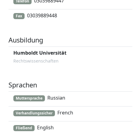
03039889447
Telefon
03039889448
Fax
Ausbildung
Humboldt Universität
Rechtswissenschaften
Sprachen
Russian
Muttersprache
French
Verhandlungssicher
English
Fließend