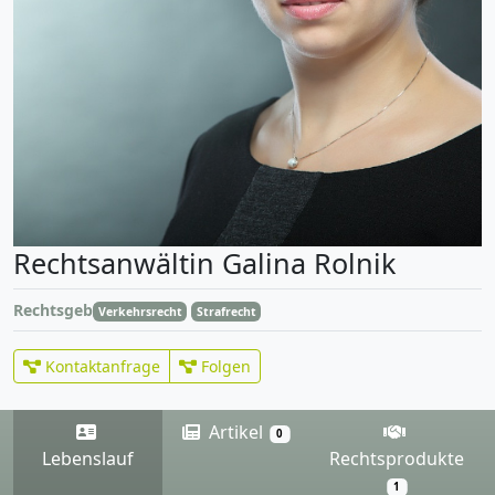
Rechtsanwältin Galina Rolnik
Rechtsgebiete
Verkehrsrecht
Strafrecht
Kontaktanfrage
Folgen
Artikel
0
Lebenslauf
Rechtsprodukte
1