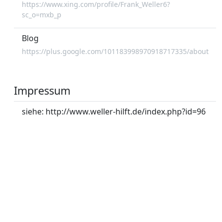
https://www.xing.com/profile/Frank_Weller6?
sc_o=mxb_p
Blog
https://plus.google.com/101183998970918717335/about
Impressum
siehe: http://www.weller-hilft.de/index.php?id=96