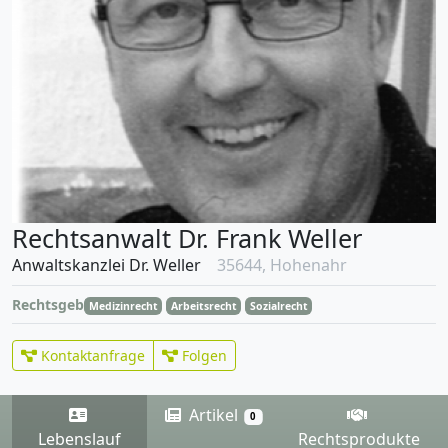
Rechtsanwalt Dr. Frank Weller
Anwaltskanzlei Dr. Weller
35644, Hohenahr
Rechtsgebiete
Medizinrecht
Arbeitsrecht
Sozialrecht
Kontaktanfrage
Folgen
Artikel
0
Lebenslauf
Rechtsprodukte