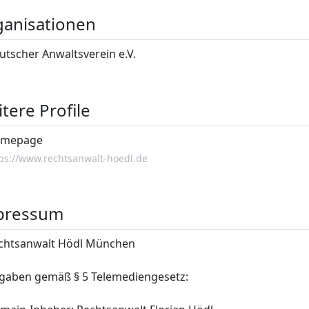
anisationen
utscher Anwaltsverein e.V.
tere Profile
mepage
ps://www.rechtsanwalt-hoedl.de
pressum
chtsanwalt Hödl München
gaben gemäß § 5 Telemediengesetz: