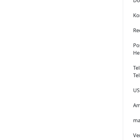
Do
Ko
Re
Po
He
Te
Te
US
Am
ma
Ve