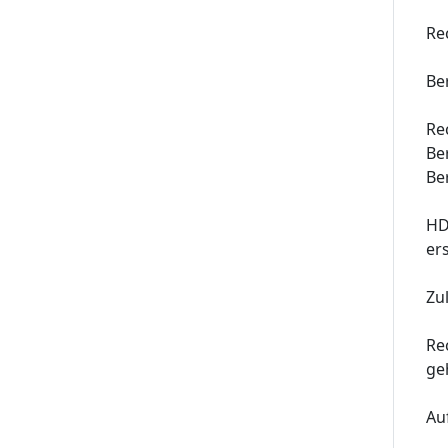
Re
Be
Re
Be
Be
HD
er
Zu
Re
ge
Au