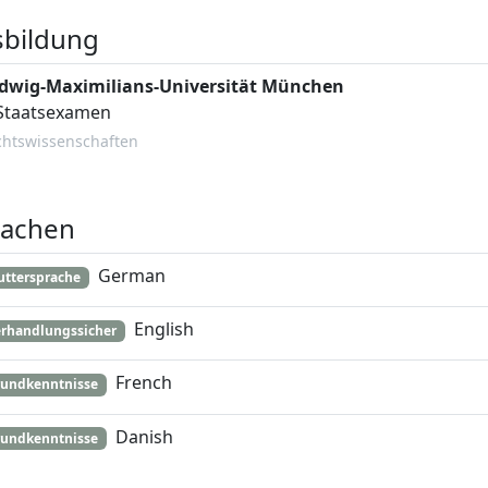
sbildung
dwig-Maximilians-Universität München
 Staatsexamen
chtswissenschaften
rachen
German
ttersprache
English
rhandlungssicher
French
undkenntnisse
Danish
undkenntnisse