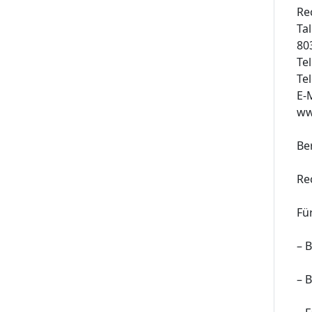
Re
Tal
80
Te
Te
E-
ww
Be
Re
Fü
– 
– 