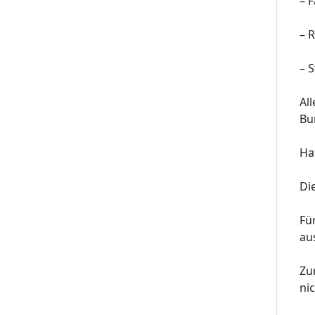
– 
– 
– 
Al
Bu
Ha
Di
Fü
au
Zu
nic