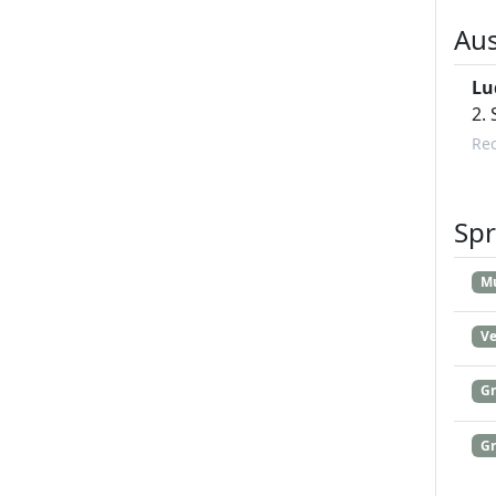
Au
Lu
2.
Re
Sp
Mu
Ve
Gr
Gr