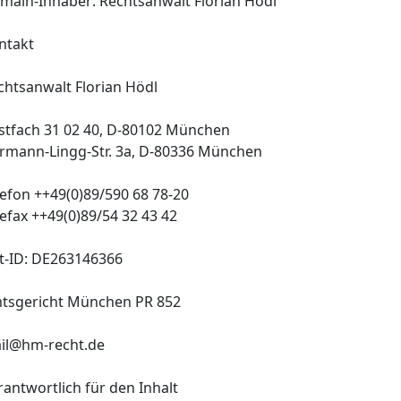
main-Inhaber: Rechtsanwalt Florian Hödl
ntakt
chtsanwalt Florian Hödl
stfach 31 02 40, D-80102 München
rmann-Lingg-Str. 3a, D-80336 München
lefon ++49(0)89/590 68 78-20
lefax ++49(0)89/54 32 43 42
t-ID: DE263146366
tsgericht München PR 852
il@hm-recht.de
rantwortlich für den Inhalt