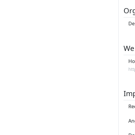
Org
De
Wei
Ho
htt
Im
Re
An