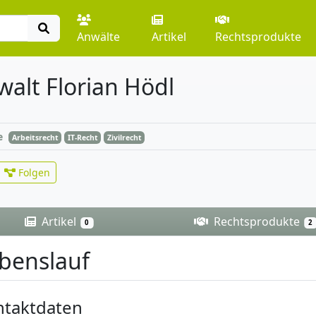
Anwälte
Artikel
Rechtsprodukte
alt Florian Hödl
e
Arbeitsrecht
IT-Recht
Zivilrecht
Folgen
Artikel
Rechtsprodukte
0
2
benslauf
ntaktdaten