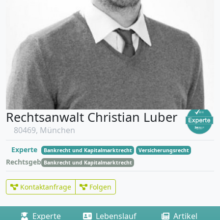
Rechtsanwalt Christian Luber
80469, München
Experte
Bankrecht und Kapitalmarktrecht
Versicherungsrecht
Rechtsgebiete
Bankrecht und Kapitalmarktrecht
Kontaktanfrage
Folgen
Experte
Lebenslauf
Artikel