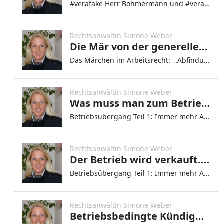
#verafake Herr Böhmermann und #verafake amusiert Deutschland und zeigt einmal mehr, wie wichtig es ist, Verträge nicht u
Rechtsanwältin Simone Weber
Die Mär von der generellen Abfindung im Arbeitsrecht
Das Märchen im Arbeitsrecht: „Abfindung gibt es bei jeder Kündigung“ Immer wieder höre ich im Rahmen meiner Beratung: „
Rechtsanwältin Simone Weber
Was muss man zum Betriebsübergang wissen?
Betriebsübergang Teil 1: Immer mehr Arbeitnehmer sind verunsichert. Das Unternehmen oder eine Abteilung des Unternehmens
Rechtsanwältin Simone Weber
Der Betrieb wird verkauft. Verliere ich jetzt meinen Arbeitsplatz? Ihre Fragen zum Betriebsübergang werden hier beantwortet.
Betriebsübergang Teil 1: Immer mehr Arbeitnehmer sind verunsichert. Das Unternehmen oder eine Abteilung des Unternehmens
Rechtsanwältin Simone Weber
Betriebsbedingte Kündigung im Arbeitsrecht