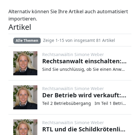
Alternativ können Sie Ihre Artikel auch automatisiert
importieren.
Artikel
Zeige 1-15 von insgesamt 81 Artikel
Alle Themen
Rechtsanwältin Simone Weber
Rechtsanwalt einschalten: Ja oder Nein? Acht Punkte zur Entscheidungsfindung.
Sind Sie unschlüssig, ob Sie einen Anwalt einschalten sollen? Acht Punkte, die Ihnen bei der Entscheidung helfen. Waren
Rechtsanwältin Simone Weber
Der Betrieb wird verkauft: Gelten für Sie als Arbeitnehmer günstige Tarifverträge oder Betriebsvereinbarungen auch weiterhin?
Teil 2 Betriebsübergang Im Teil 1 Betriebsübergang hatte ich Ihnen erläutert, was es für Sie als Arbeitnehmer bedeute
Rechtsanwältin Simone Weber
RTL und die Schildkrötenliebhaber