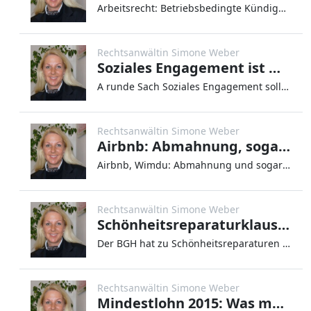
Arbeitsrecht: Betriebsbedingte Kündigung. Das Wichtigste im Überblick Als „betriebsbedingte Kündigung“ bezeichnet m
Rechtsanwältin Simone Weber
Soziales Engagement ist wichtig!
A runde Sach Soziales Engagement sollte für viel mehr Menschen selbstverständlich sein. Insbesondere wenn es einem selbs
Rechtsanwältin Simone Weber
Airbnb: Abmahnung, sogar fristlose Kündigung drohen
Airbnb, Wimdu: Abmahnung und sogar fristlose Kündigung drohen AirBnB, Wimdu oder ähnliche Vermietportale boomen. Fällt d
Rechtsanwältin Simone Weber
Schönheitsreparaturklauseln gekippt
Der BGH hat zu Schönheitsreparaturen neu entschieden. Wichtige Urteile, die Mieter und Vermieter kennen müssen. BGH, Urt
Rechtsanwältin Simone Weber
Mindestlohn 2015: Was man wissen muss