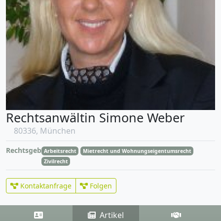
Rechtsanwältin Simone Weber
80336, München
Rechtsgebiete
Arbeitsrecht
Mietrecht und Wohnungseigentumsrecht
Zivilrecht
Kontaktanfrage
Folgen
Artikel