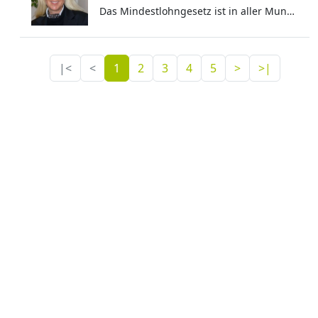
Das Mindestlohngesetz ist in aller Munde. Hier können Sie nachlesen was man mindestens wissen muss: – Mindestlohn Teil 1
|<
<
1
2
3
4
5
>
>|