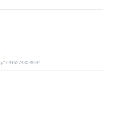
ng/169162743098634