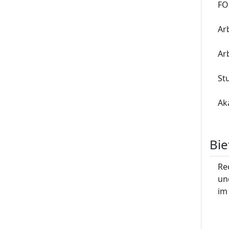
FO
Ar
Ar
St
Ak
Bie
Re
un
im