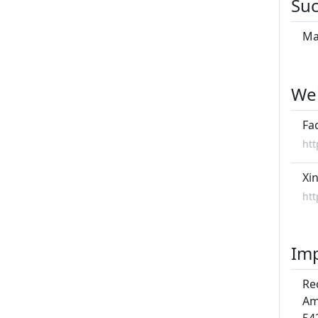
Su
Ma
Wei
Fa
ht
Xi
htt
Im
Re
Am
54