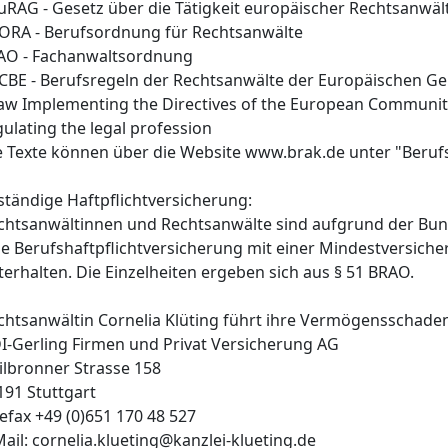
EuRAG - Gesetz über die Tätigkeit europäischer Rechtsanwäl
BORA - Berufsordnung für Rechtsanwälte
FAO - Fachanwaltsordnung
CCBE - Berufsregeln der Rechtsanwälte der Europäischen G
Law Implementing the Directives of the European Community
gulating the legal profession
e Texte können über die Website www.brak.de unter "Beruf
ständige Haftpflichtversicherung:
chtsanwältinnen und Rechtsanwälte sind aufgrund der Bun
ne Berufshaftpflichtversicherung mit einer Mindestversic
terhalten. Die Einzelheiten ergeben sich aus § 51 BRAO.
chtsanwältin Cornelia Klüting führt ihre Vermögensschaden
I-Gerling Firmen und Privat Versicherung AG
ilbronner Strasse 158
191 Stuttgart
lefax +49 (0)651 170 48 527
Mail: cornelia.klueting@kanzlei-klueting.de