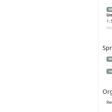
08
Un
1.
Re
Sp
Mu
Ve
Org
Re