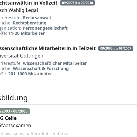
chtsanwältin in Vollzeit
09/2007 bis 02/2010
sch Wahlig Legal
rierestufe:
Rechtsanwalt
anche:
Rechtsberatung
anisation:
Personengesellschaft
öße:
11-20 Mitarbeiter
ssenschaftliche Mitarbeiterin in Teilzeit
09/2005 bis 08/2007
iversität Göttingen
rierestufe:
wissenschaftlicher Mitarbeiter
anche:
Wissenschaft & Forschung
öße:
201-1000 Mitarbeiter
sbildung
/2003 - 08/2005
G Celle
 Staatsexamen
htswissenschaften/Referendariat