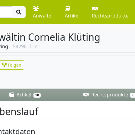
Anwälte
Artikel
Rechtsprodukte
ältin Cornelia Klüting
ting
54296, Trier
Folgen
Artikel
Rechtsprodukte
10
0
benslauf
ntaktdaten