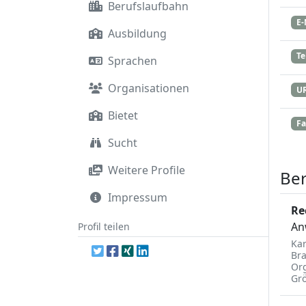
Berufslaufbahn
E-
Ausbildung
Te
Sprachen
Organisationen
U
Bietet
Fa
Sucht
Weitere Profile
Ber
Impressum
Re
An
Profil teilen
Kar
Br
Org
Gr