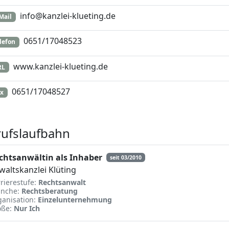
info@kanzlei-klueting.de
Mail
0651/17048523
lefon
www.kanzlei-klueting.de
RL
0651/17048527
x
ufslaufbahn
chtsanwältin als Inhaber
seit 03/2010
waltskanzlei Klüting
rierestufe:
Rechtsanwalt
anche:
Rechtsberatung
anisation:
Einzelunternehmung
öße:
Nur Ich