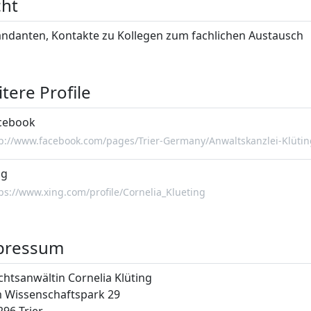
cht
ndanten, Kontakte zu Kollegen zum fachlichen Austausch
tere Profile
cebook
tp://www.facebook.com/pages/Trier-Germany/Anwaltskanzlei-Klüti
ng
ps://www.xing.com/profile/Cornelia_Klueting
pressum
chtsanwältin Cornelia Klüting
 Wissenschaftspark 29
296 Trier