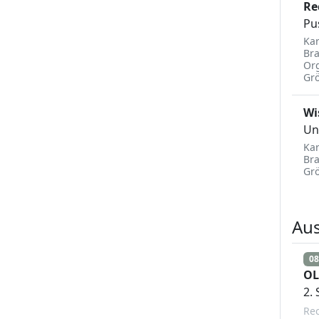
Re
Pu
Kar
Br
Org
Gr
Wi
Un
Kar
Br
Gr
Au
08
OL
2.
Rec