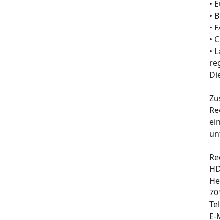
• 
• 
• 
• 
• 
re
Di
Zu
Re
ei
un
Re
HD
He
70
Te
E-