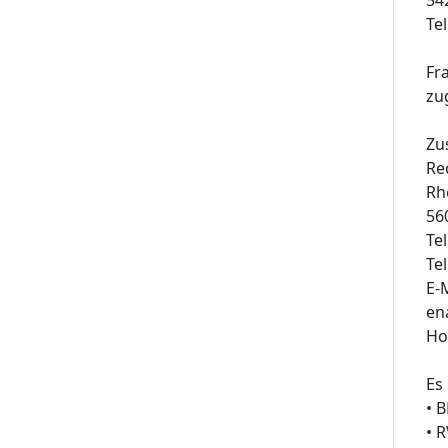
Te
Fr
zu
Zu
Re
Rh
56
Te
Te
E-
en
Ho
Es
• 
• 