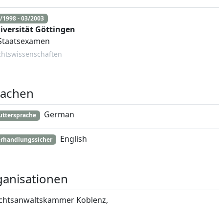
/1998 - 03/2003
iversität Göttingen
 Staatsexamen
chtswissenschaften
rachen
German
ttersprache
English
rhandlungssicher
anisationen
chtsanwaltskammer Koblenz,