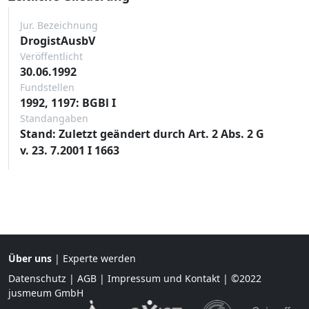
Jur. Bezeichnung
DrogistAusbV
Veröffentlicht
30.06.1992
Fundstellen
1992, 1197: BGBl I
Standangaben
Stand: Zuletzt geändert durch Art. 2 Abs. 2 G
v. 23. 7.2001 I 1663
Über uns
|
Experte werden
Datenschutz
|
AGB
|
Impressum und Kontakt
| ©2022
jusmeum GmbH