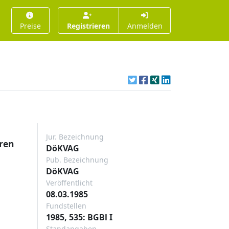
Preise
Registrieren
Anmelden
Jur. Bezeichnung
hren
DöKVAG
Pub. Bezeichnung
DöKVAG
Veröffentlicht
08.03.1985
Fundstellen
1985, 535: BGBl I
Standangaben