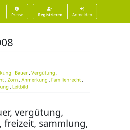
Preise
Registrieren
Anmelden
008
rkung
,
Bauer
,
Vergütung
,
ht
,
Zorn
,
Anmerkung
,
Familienrecht
,
ung
,
Leitbild
er, vergütung,
 freizeit, sammlung,