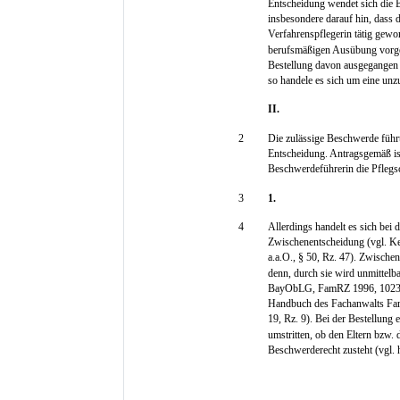
Entscheidung wendet sich die B
insbesondere darauf hin, dass d
Verfahrenspflegerin tätig gewor
berufsmäßigen Ausübung vorge
Bestellung davon ausgegangen s
so handele es sich um eine unz
II.
2
Die zulässige Beschwerde führt
Entscheidung. Antragsgemäß ist 
Beschwerdeführerin die Pflegsc
3
1.
4
Allerdings handelt es sich bei 
Zwischenentscheidung (vgl. Kei
a.a.O., § 50, Rz. 47). Zwische
denn, durch sie wird unmittelbar
BayObLG, FamRZ 1996, 1023; B
Handbuch des Fachanwalts Famil
19, Rz. 9). Bei der Bestellung
umstritten, ob den Eltern bzw.
Beschwerderecht zusteht (vgl. h