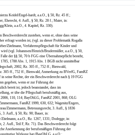
ierzu Keidel/Engel-hardt, a.a.O., § 50, Rz. 45 ff.;
 Eherecht, 4. Aufl., § 50, Rz. 28 f.; Maier, in:
g/Klein, a.a.O., 4. Kapitel, Rz. 330).
n Beschwerderecht zustehen, wenn er, ohne dass seine
her erfragt worden ist, (vgl. zu dieser Problematik Rogalla
eber/Zitelmann, Verfahrenspflegschaft für Kinder und
t wird (vgl. Johannsen/Henrich/Brudermüller, a.a.O., § 50,
 Falle der §§ 50, 70 b FGG eine Übernahmepflicht besteht,
§ 1785, 1788 Abs. 1, 1915 Abs. 1 BGB nicht unmittelbar
egschaft, 2002, Rz. 305 ff., 752 ff.; Bienwald,
Rz. 305 ff., 752 ff.; Bienwald, Anmerkung zu BVerfG, FamRZ
f in seine Rechte, der ein Beschwerderecht nach § 19 FGG
 dann gegeben, wenn er zur Führung der
lich bereit ist, jedoch beanstandet, dass im
ellung, er übe die Pflegschaft berufsmäßig aus,
Z 2006, 110, 114; BayObLG, FamRZ 2001, 868; OLG
Zimmermann, FamRZ 1999, 630, 632; Wagenitz/Engers,
au/Zimmermann, Betreuungsrecht, 3. Aufl., § 1836
3. Aufl., § 50, Rz. 90; Bauer, in:
/Zitelmann, a.a.O., Rz. 1267, 1331; Dodegge, in:
 2. Aufl., Teil F, Rz. 71). Das Beschwerderecht folgt
tliche Anerkennung der berufsmäßigen Führung der
konstitutive Wirkung hat (BayObLG, a.a.O.;