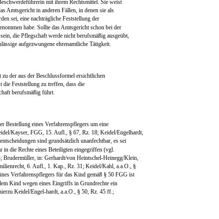
eschwerdeführerin mit ihrem Rechtsmittel. Sie weist
as Amtsgericht in anderen Fällen, in denen sie als
den sei, eine nachträgliche Feststellung der
nommen habe. Sollte das Amtsgericht schon bei der
ein, die Pflegschaft werde nicht berufsmäßig ausgeübt,
ulässige aufgezwungene ehrenamtliche Tätigkeit.
 zu der aus der Beschlussformel ersichtlichen
die Feststellung zu treffen, dass die
haft berufsmäßig führt.
der Bestellung eines Verfahrenspflegers um eine
del/Kayser, FGG, 15. Aufl., § 67, Rz. 18; Keidel/Engelhardt,
nentscheidungen sind grundsätzlich unanfechtbar, es sei
 in die Rechte eines Beteiligten eingegriffen (vgl.
rudermüller, in: Gerhardt/von Heintschel-Heinegg/Klein,
ienrecht, 6. Aufl., 1. Kap., Rz. 31; Keidel/Kahl, a.a.O., §
 eines Verfahrenspflegers für das Kind gemäß § 50 FGG ist
 dem Kind wegen eines Eingriffs in Grundrechte ein
ierzu Keidel/Engel-hardt, a.a.O., § 50, Rz. 45 ff.;