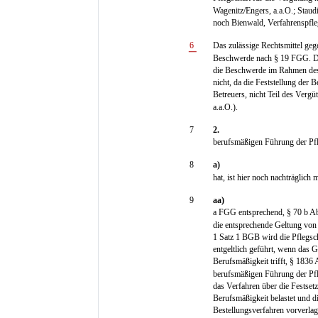
Wagenitz/Engers, a.a.O.; Stau
noch Bienwald, Verfahrenspfleg
6
Das zulässige Rechtsmittel geg
Beschwerde nach § 19 FGG. Di
die Beschwerde im Rahmen des 
nicht, da die Feststellung der 
Betreuers, nicht Teil des Ver
a.a.O.).
7
2.
berufsmäßigen Führung der Pfle
8
a)
hat, ist hier noch nachträglich 
9
aa)
a FGG entsprechend, § 70 b Ab
die entsprechende Geltung von
1 Satz 1 BGB wird die Pflegsch
entgeltlich geführt, wenn das G
Berufsmäßigkeit trifft, § 1836
berufsmäßigen Führung der Pfle
das Verfahren über die Festsetz
Berufsmäßigkeit belastet und d
Bestellungsverfahren vorverl