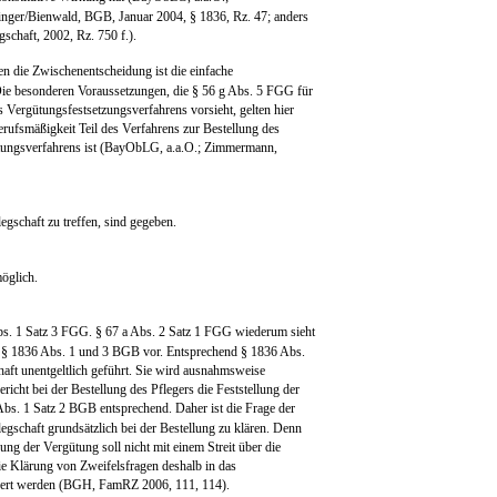
dinger/Bienwald, BGB, Januar 2004, § 1836, Rz. 47; anders
schaft, 2002, Rz. 750 f.).
en die Zwischenentscheidung ist die einfache
e besonderen Voraussetzungen, die § 56 g Abs. 5 FGG für
Vergütungsfestsetzungsverfahrens vorsieht, gelten hier
Berufsmäßigkeit Teil des Verfahrens zur Bestellung des
gütungsverfahrens ist (BayObLG, a.a.O.; Zimmermann,
gschaft zu treffen, sind gegeben.
möglich.
s. 1 Satz 3 FGG. § 67 a Abs. 2 Satz 1 FGG wiederum sieht
 § 1836 Abs. 1 und 3 BGB vor. Entsprechend § 1836 Abs.
aft unentgeltlich geführt. Sie wird ausnahmsweise
ericht bei der Bestellung des Pflegers die Feststellung der
 Abs. 1 Satz 2 BGB entsprechend. Daher ist die Frage der
gschaft grundsätzlich bei der Bestellung zu klären. Denn
ung der Vergütung soll nicht mit einem Streit über die
ie Klärung von Zweifelsfragen deshalb in das
agert werden (BGH, FamRZ 2006, 111, 114).