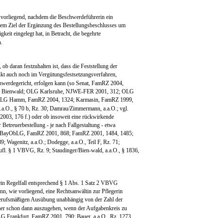
orliegend, nachdem die Beschwerdeführerin ein
 dem Ziel der Ergänzung des Bestellungsbeschlusses um
keit eingelegt hat, in Betracht, die begehrte
n.
 ob daran festzuhalten ist, dass die Feststellung der
kt auch noch im Vergütungsfestsetzungsverfahren,
hwerdegericht, erfolgen kann (so Senat, FamRZ 2004,
ng Bienwald; OLG Karlsruhe, NJWE-FER 2001, 312; OLG
OLG Hamm, FamRZ 2004, 1324; Karmasin, FamRZ 1999,
.a.O., § 70 b, Rz. 30; Damrau/Zimmermann, a.a.O.; vgl.
003, 176 f.) oder ob insoweit eine rückwirkende
r Betreuerbestellung - je nach Fallgestaltung - etwa
rzu BayObLG, FamRZ 2001, 868; FamRZ 2001, 1484, 1485;
89; Wagenitz, a.a.O.; Dodegge, a.a.O., Teil F, Rz. 71;
ufl. § 1 VBVG, Rz. 9; Staudinger/Bien-wald, a.a.O., § 1836,
 ein Regelfall entsprechend § 1 Abs. 1 Satz 2 VBVG
wenn, wie vorliegend, eine Rechtsanwältin zur Pflegerin
r berufsmäßigen Ausübung unabhängig von der Zahl der
er schon dann auszugehen, wenn der Aufgabenkreis zu
OLG Frankfurt, FamRZ 2001, 790; Bauer, a.a.O., Rz. 1273,