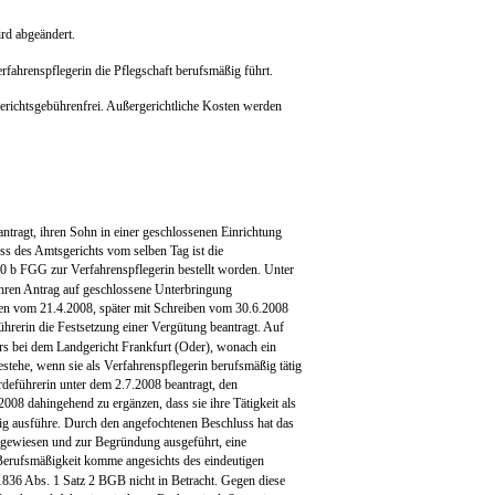
rd abgeändert.
Verfahrenspflegerin die Pflegschaft berufsmäßig führt.
erichtsgebührenfrei. Außergerichtliche Kosten werden
ntragt, ihren Sohn in einer geschlossenen Einrichtung
s des Amtsgerichts vom selben Tag ist die
 b FGG zur Verfahrenspflegerin bestellt worden. Unter
ihren Antrag auf geschlossene Unterbringung
n vom 21.4.2008, später mit Schreiben vom 30.6.2008
ührerin die Festsetzung einer Vergütung beantragt. Auf
rs bei dem Landgericht Frankfurt (Oder), wonach ein
tehe, wenn sie als Verfahrenspflegerin berufsmäßig tätig
deführerin unter dem 2.7.2008 beantragt, den
008 dahingehend zu ergänzen, dass sie ihre Tätigkeit als
ig ausführe. Durch den angefochtenen Beschluss hat das
gewiesen und zur Begründung ausgeführt, eine
 Berufsmäßigkeit komme angesichts des eindeutigen
 1836 Abs. 1 Satz 2 BGB nicht in Betracht. Gegen diese