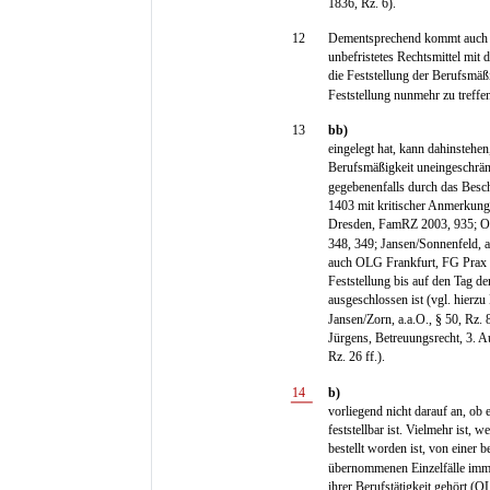
1836, Rz. 6).
12
Dementsprechend kommt auch v
unbefristetes Rechtsmittel mit
die Feststellung der Berufsmäßig
Feststellung nunmehr zu treffe
13
bb)
eingelegt hat, kann dahinstehen,
Berufsmäßigkeit uneingeschrän
gegebenenfalls durch das Besc
1403 mit kritischer Anmerku
Dresden, FamRZ 2003, 935; 
348, 349; Jansen/Sonnenfeld, a
auch OLG Frankfurt, FG Prax 2
Feststellung bis auf den Tag de
ausgeschlossen ist (vgl. hie
Jansen/Zorn, a.a.O., § 50, Rz. 
Jürgens, Betreuungsrecht, 3. A
Rz. 26 ff.).
14
b)
vorliegend nicht darauf an, ob
feststellbar ist. Vielmehr ist, 
bestellt worden ist, von eine
übernommenen Einzelfälle imm
ihrer Berufstätigkeit gehört (