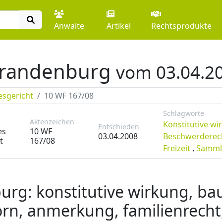
Anwälte
Artikel
Rechtsprodukte
 Brandenburg
vom 03.04.2
sgericht
10 WF 167/08
Schlagworte
Aktenzeichen
Konstitutive wi
Entschieden
es
10 WF
03.04.2008
Beschwerderec
t
167/08
Freizeit
,
Samml
rg: konstitutive wirkung, bau
rn, anmerkung, familienrecht,