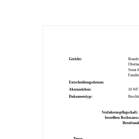
Gericht:
Brande
Oberlan
Senat f
Famili
Entscheidungsdatum:
Aktenzeichen:
10 WF 
Dokumenttyp:
Beschl
Verfahrenspflegschaft:
bestellten Rechtsanwa
Berufsmäß
Tenor