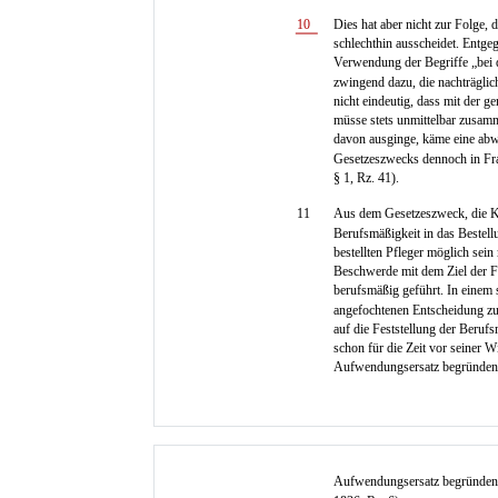
10
Dies hat aber nicht zur Folge, 
schlechthin ausscheidet. Entge
Verwendung der Begriffe „bei 
zwingend dazu, die nachträglich
nicht eindeutig, dass mit der g
müsse stets unmittelbar zusam
davon ausginge, käme eine abw
Gesetzeszwecks dennoch in Frag
§ 1, Rz. 41).
11
Aus dem Gesetzeszweck, die Kl
Berufsmäßigkeit in das Bestell
bestellten Pfleger möglich sein
Beschwerde mit dem Ziel der F
berufsmäßig geführt. In einem s
angefochtenen Entscheidung zu
auf die Feststellung der Beruf
schon für die Zeit vor seiner
Aufwendungsersatz begründen
Aufwendungsersatz begründen