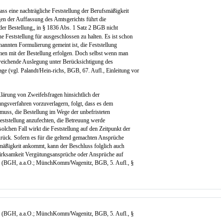
dass eine nachträgliche Feststellung der Berufsmäßigkeit
gen der Auffassung des Amtsgerichts führt die
der Bestellung„ in § 1836 Abs. 1 Satz 2 BGB nicht
e Feststellung für ausgeschlossen zu halten. Es ist schon
enannten Formulierung gemeint ist, die Feststellung
men mit der Bestellung erfolgen. Doch selbst wenn man
eichende Auslegung unter Berücksichtigung des
e (vgl. Palandt/Hein-richs, BGB, 67. Aufl., Einleitung vor
ärung von Zweifelsfragen hinsichtlich der
ungsverfahren vorzuverlagern, folgt, dass es dem
 muss, die Bestellung im Wege der unbefristeten
eststellung anzufechten, die Betreuung werde
olchen Fall wirkt die Feststellung auf den Zeitpunkt der
rück. Sofern es für die geltend gemachten Ansprüche
smäßigkeit ankommt, kann der Beschluss folglich auch
 Wirksamkeit Vergütungsansprüche oder Ansprüche auf
 (BGH, a.a.O.; MünchKomm/Wagenitz, BGB, 5. Aufl., §
 (BGH, a.a.O.; MünchKomm/Wagenitz, BGB, 5. Aufl., §