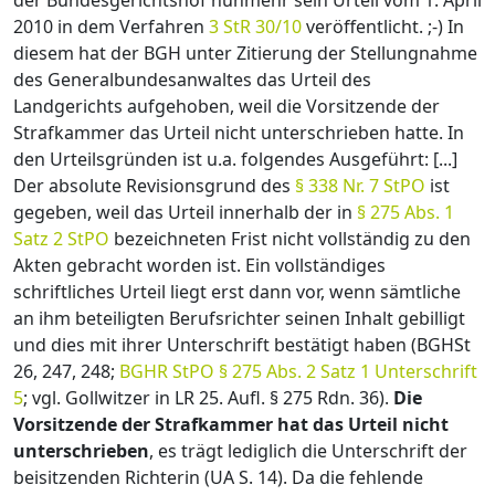
der Bundesgerichtshof nunmehr sein Urteil vom 1. April
2010 in dem Verfahren
3 StR 30/10
veröffentlicht. ;-) In
diesem hat der BGH unter Zitierung der Stellungnahme
des Generalbundesanwaltes das Urteil des
Landgerichts aufgehoben, weil die Vorsitzende der
Strafkammer das Urteil nicht unterschrieben hatte. In
den Urteilsgründen ist u.a. folgendes Ausgeführt: [...]
Der absolute Revisionsgrund des
§ 338 Nr. 7 StPO
ist
gegeben, weil das Urteil innerhalb der in
§ 275 Abs. 1
Satz 2 StPO
bezeichneten Frist nicht vollständig zu den
Akten gebracht worden ist. Ein vollständiges
schriftliches Urteil liegt erst dann vor, wenn sämtliche
an ihm beteiligten Berufsrichter seinen Inhalt gebilligt
und dies mit ihrer Unterschrift bestätigt haben (BGHSt
26, 247, 248;
BGHR StPO § 275 Abs. 2 Satz 1 Unterschrift
5
; vgl. Gollwitzer in LR 25. Aufl. § 275 Rdn. 36).
Die
Vorsitzende der Strafkammer hat das Urteil nicht
unterschrieben
, es trägt lediglich die Unterschrift der
beisitzenden Richterin (UA S. 14). Da die fehlende