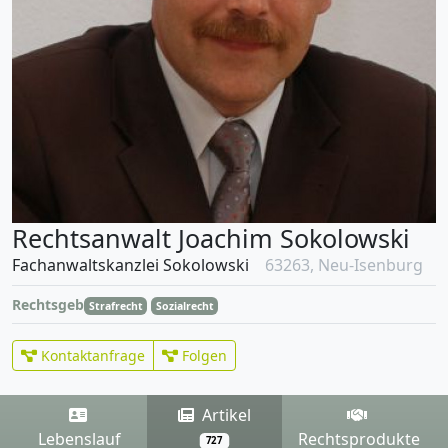
Rechtsanwalt Joachim Sokolowski
Fachanwaltskanzlei Sokolowski
63263, Neu-Isenburg
Rechtsgebiete
Strafrecht
Sozialrecht
Kontaktanfrage
Folgen
Artikel
Lebenslauf
Rechtsprodukte
727