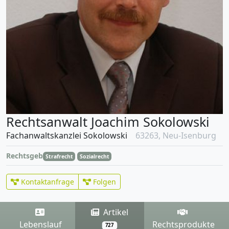
Rechtsanwalt Joachim Sokolowski
Fachanwaltskanzlei Sokolowski
63263, Neu-Isenburg
Rechtsgebiete
Strafrecht
Sozialrecht
Kontaktanfrage
Folgen
Artikel
Lebenslauf
Rechtsprodukte
727