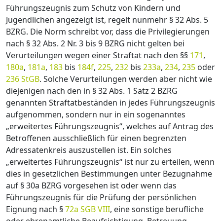
Führungszeugnis zum Schutz von Kindern und
Jugendlichen angezeigt ist, regelt nunmehr § 32 Abs. 5
BZRG. Die Norm schreibt vor, dass die Privilegierungen
nach § 32 Abs. 2 Nr. 3 bis 9 BZRG nicht gelten bei
Verurteilungen wegen einer Straftat nach den §§
171
,
180a
,
181a
,
183
bis
184f
,
225
,
232
bis
233a
,
234
,
235
oder
236 StGB
. Solche Verurteilungen werden aber nicht wie
diejenigen nach den in § 32 Abs. 1 Satz 2 BZRG
genannten Straftatbeständen in jedes Führungszeugnis
aufgenommen, sondern nur in ein sogenanntes
„erweitertes Führungszeugnis“, welches auf Antrag des
Betroffenen ausschließlich für einen begrenzten
Adressatenkreis auszustellen ist. Ein solches
„erweitertes Führungszeugnis“ ist nur zu erteilen, wenn
dies in gesetzlichen Bestimmungen unter Bezugnahme
auf § 30a BZRG vorgesehen ist oder wenn das
Führungszeugnis für die Prüfung der persönlichen
Eignung nach §
72a SGB VIII
, eine sonstige berufliche