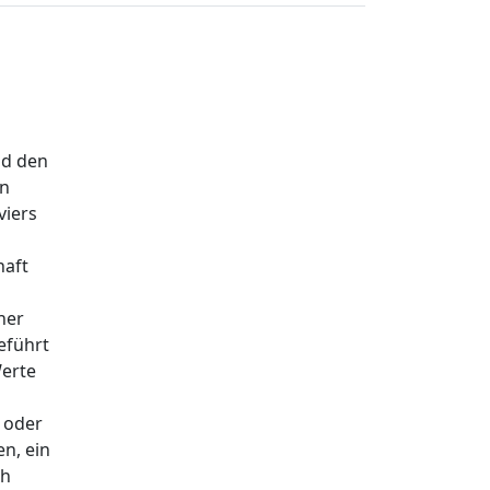
nd den
on
viers
haft
ner
eführt
Werte
n oder
n, ein
ch