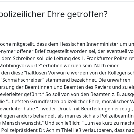
olizeilicher Ehre getroffen?
oche mitgeteilt, dass dem Hessischen Innenministerium u
ymer offener Brief zugestellt worden sei, der eventuell v
em Schreiben soll die Leitung des 1. Frankfurter Polizeire
“Mobbingvorwürfe” erhoben worden sein. Nach einer
ürden diese “haltlosen Vorwürfe werden von der Kollegensc
nem “Schmähschreiber” stammend bezeichnet. Die unwahren
ürzung der Beamtinnen und Beamten des Reviers und zu ei
ierleiter geführt.” So soll von von den Beamten z. B. ausg
e “…tiefsten Grundfesten polizeilicher Ehre, moralischer 
evierleiter habe “…weder Druck mit Beurteilungen erzeugt,
llegen anders behandelt als man es sich als Polizeibeamti
als Mensch wünscht.” Und schließlich: “…um es kurz zu mache
 Polizeipräsident Dr. Achim Thiel ließ verlautbaren, dass na