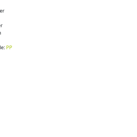
er
er
n
le:
PP