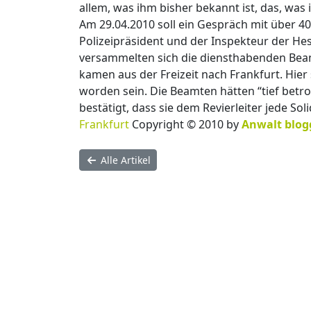
allem, was ihm bisher bekannt ist, das, was 
Am 29.04.2010 soll ein Gespräch mit über 4
Polizeipräsident und der Inspekteur der He
versammelten sich die diensthabenden Beam
kamen aus der Freizeit nach Frankfurt. Hier 
worden sein. Die Beamten hätten “tief betr
bestätigt, dass sie dem Revierleiter jede 
Frankfurt
Copyright © 2010 by
Anwalt blog
Alle Artikel
Über uns
|
Experte werden
Datenschutz
|
AGB
|
Impressum und Kontakt
| ©