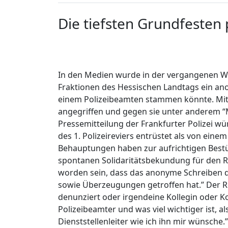
Die tiefsten Grundfesten p
Verkehrsrecht
Strafrecht
Sozialrecht
In den Medien wurde in der vergangenen W
Fraktionen des Hessischen Landtags ein anon
einem Polizeibeamten stammen könnte. Mit d
angegriffen und gegen sie unter anderem 
Pressemitteilung der Frankfurter Polizei w
des 1. Polizeireviers entrüstet als von ei
Behauptungen haben zur aufrichtigen Best
spontanen Solidaritätsbekundung für den Rev
worden sein, dass das anonyme Schreiben di
sowie Überzeugungen getroffen hat.” Der R
denunziert oder irgendeine Kollegin oder Ko
Polizeibeamter und was viel wichtiger ist, 
Dienststellenleiter wie ich ihn mir wünsche.”