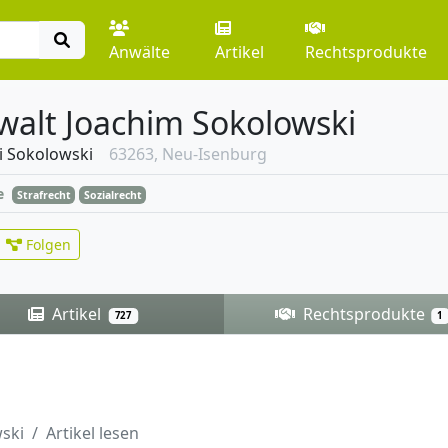
Anwälte
Artikel
Rechtsprodukte
walt Joachim Sokolowski
i Sokolowski
63263, Neu-Isenburg
e
Strafrecht
Sozialrecht
Folgen
Artikel
Rechtsprodukte
727
1
ski
Artikel lesen