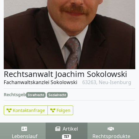
Rechtsanwalt Joachim Sokolowski
Fachanwaltskanzlei Sokolowski
63263, Neu-Isenburg
Rechtsgebiete
Strafrecht
Sozialrecht
Kontaktanfrage
Folgen
Artikel
Lebenslauf
Rechtsprodukte
727