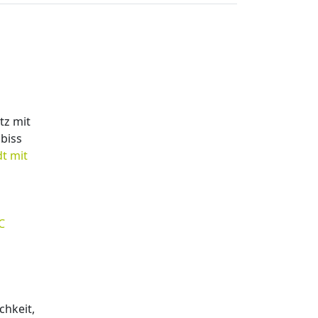
tz mit
biss
t mit
C
chkeit,