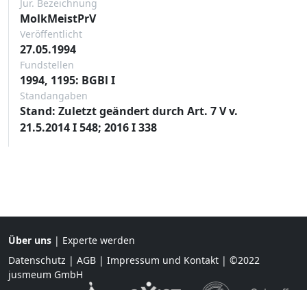
Jur. Bezeichnung
MolkMeistPrV
Veröffentlicht
27.05.1994
Fundstellen
1994, 1195: BGBl I
Standangaben
Stand: Zuletzt geändert durch Art. 7 V v.
21.5.2014 I 548; 2016 I 338
Über uns
|
Experte werden
Datenschutz
|
AGB
|
Impressum und Kontakt
| ©2022
jusmeum GmbH