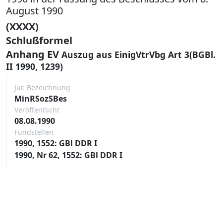
August 1990
(XXXX)
Schlußformel
Anhang EV
Auszug aus EinigVtrVbg Art 3(BGBl.
II 1990, 1239)
Jur. Bezeichnung
MinRSozSBes
Veröffentlicht
08.08.1990
Fundstellen
1990, 1552: GBl DDR I
1990, Nr 62, 1552: GBl DDR I