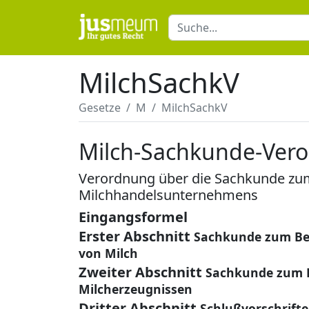
MilchSachkV
Gesetze
M
MilchSachkV
Milch-Sachkunde-Ver
Verordnung über die Sachkunde zum
Milchhandelsunternehmens
Eingangsformel
Erster Abschnitt
Sachkunde zum Bet
von Milch
Zweiter Abschnitt
Sachkunde zum B
Milcherzeugnissen
Dritter Abschnitt
Schlußvorschrift