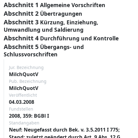
Abschnitt 1
Allgemeine Vorschriften
Abschnitt 2
Übertragungen
Abschnitt 3
Kürzung, Einziehung,
Umwandlung und Saldierung
Abschnitt 4
Durchführung und Kontrolle
Abschnitt 5
Übergangs- und
Schlussvorschriften
Jur. Bezeichnung
MilchQuotV
Pub. Bezeichnung
MilchQuotV
Veröffentlicht
04.03.2008
Fundstellen
2008, 359: BGBl I
Standangaben
Neuf: Neugefasst durch Bek. v. 3.5.2011 I 775;
Stand: zuletzt geändert durch Art. 9 Abs. 12 G