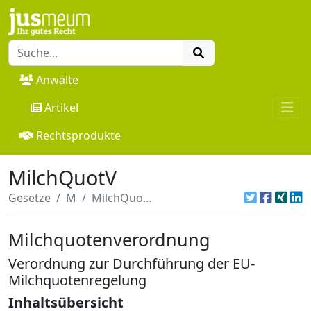
Anwälte
Artikel
Rechtsprodukte
MilchQuotV
Gesetze
M
MilchQuotV
Milchquotenverordnung
Verordnung zur Durchführung der EU-
Milchquotenregelung
Inhaltsübersicht