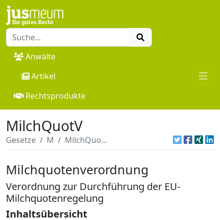
Anwälte
Artikel
Rechtsprodukte
MilchQuotV
Gesetze
M
MilchQuotV
Milchquotenverordnung
Verordnung zur Durchführung der EU-
Milchquotenregelung
Inhaltsübersicht