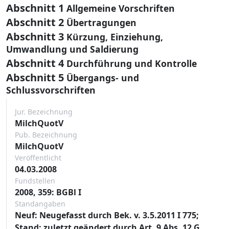
Abschnitt 1
Allgemeine Vorschriften
Abschnitt 2
Übertragungen
Abschnitt 3
Kürzung, Einziehung,
Umwandlung und Saldierung
Abschnitt 4
Durchführung und Kontrolle
Abschnitt 5
Übergangs- und
Schlussvorschriften
Jur. Bezeichnung
MilchQuotV
Pub. Bezeichnung
MilchQuotV
Veröffentlicht
04.03.2008
Fundstellen
2008, 359: BGBl I
Standangaben
Neuf: Neugefasst durch Bek. v. 3.5.2011 I 775;
Stand: zuletzt geändert durch Art. 9 Abs. 12 G