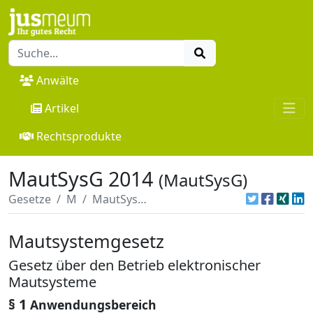
Anwälte
Artikel
Rechtsprodukte
MautSysG 2014
(MautSysG)
Gesetze
M
MautSysG 2014
Mautsystemgesetz
Gesetz über den Betrieb elektronischer
Mautsysteme
§ 1
Anwendungsbereich