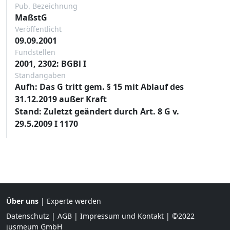
Pub. Bezeichnung
MaßstG
Veröffentlicht
09.09.2001
Fundstellen
2001, 2302: BGBl I
Standangaben
Aufh: Das G tritt gem. § 15 mit Ablauf des
31.12.2019 außer Kraft
Stand: Zuletzt geändert durch Art. 8 G v.
29.5.2009 I 1170
Über uns
|
Experte werden
Datenschutz
|
AGB
|
Impressum und Kontakt
| ©2022
jusmeum GmbH