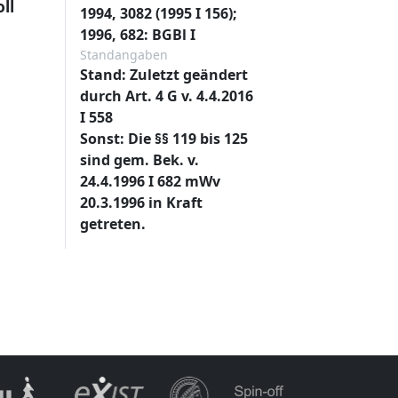
ll
1994, 3082 (1995 I 156);
1996, 682: BGBl I
Standangaben
Stand: Zuletzt geändert
durch Art. 4 G v. 4.4.2016
I 558
Sonst: Die §§ 119 bis 125
sind gem. Bek. v.
24.4.1996 I 682 mWv
20.3.1996 in Kraft
getreten.