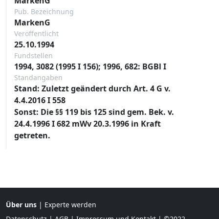
MarkenG
Pub. Bezeichnung
MarkenG
Veröffentlicht
25.10.1994
Fundstellen
1994, 3082 (1995 I 156); 1996, 682: BGBl I
Standangaben
Stand: Zuletzt geändert durch Art. 4 G v.
4.4.2016 I 558
Sonst: Die §§ 119 bis 125 sind gem. Bek. v.
24.4.1996 I 682 mWv 20.3.1996 in Kraft
getreten.
Über uns
|
Experte werden
Datenschutz
|
AGB
|
Impressum und Kontakt
| ©2022