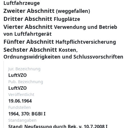
Luftfahrzeuge
Zweiter Abschnitt
(weggefallen)
Dritter Abschnitt
Flugplätze
Vierter Abschnitt
Verwendung und Betrieb
von Luftfahrtgerät
Fünfter Abschnitt
Haftpflichtversicherung
Sechster Abschnitt
Kosten,
Ordnungswidrigkeiten und Schlussvorschriften
Jur. Bezeichnung
LuftVZO
Pub. Bezeichnung
LuftVZO
Veröffentlicht
19.06.1964
Fundstellen
1964, 370: BGBl I
Standangaben
Stand: Neufassung durch Bek. v. 10.7.2008 I