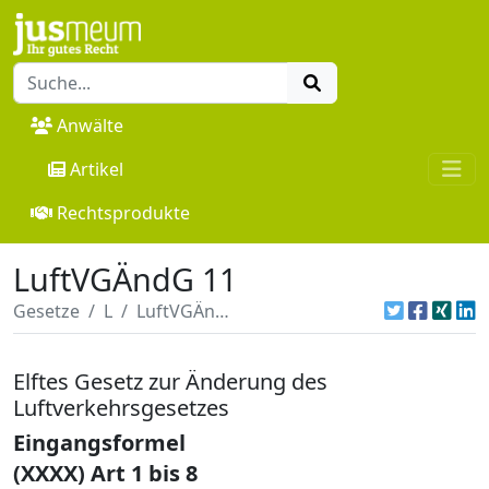
Anwälte
Artikel
Rechtsprodukte
LuftVGÄndG 11
Gesetze
L
LuftVGÄndG 11
Elftes Gesetz zur Änderung des
Luftverkehrsgesetzes
Eingangsformel
(XXXX) Art 1 bis 8