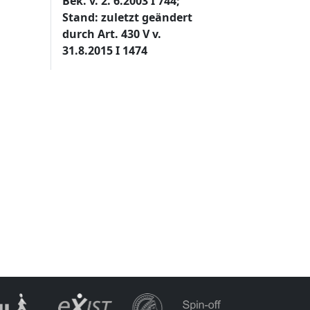
Bek. v. 2. 6.2003 I 744;
Stand: zuletzt geändert
durch Art. 430 V v.
31.8.2015 I 1474