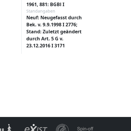
1961, 881: BGBl I
Standangaben
Neuf: Neugefasst durch
Bek. v. 9.9.1998 I 2776;
Stand: Zuletzt geändert
durch Art. 5 G v.
23.12.2016 I 3171