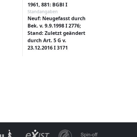
1961, 881: BGBl I
Standangaben
Neuf: Neugefasst durch
Bek. v. 9.9.1998 I 2776;
Stand: Zuletzt geändert
durch Art. 5 G v.
23.12.2016 I 3171