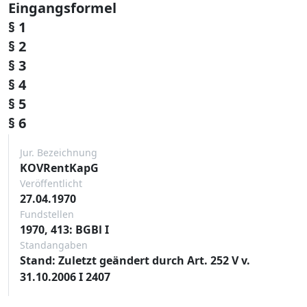
Eingangsformel
§ 1
§ 2
§ 3
§ 4
§ 5
§ 6
Jur. Bezeichnung
KOVRentKapG
Veröffentlicht
27.04.1970
Fundstellen
1970, 413: BGBl I
Standangaben
Stand: Zuletzt geändert durch Art. 252 V v.
31.10.2006 I 2407