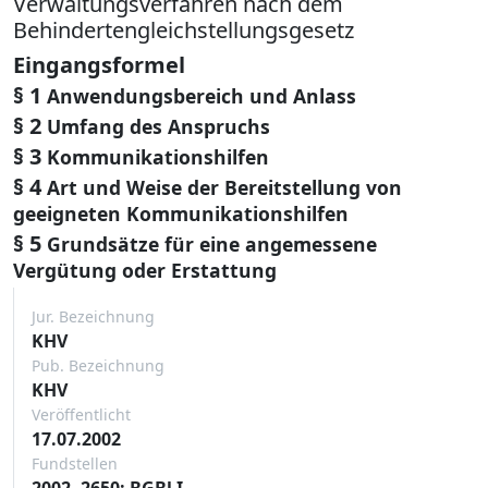
Verwaltungsverfahren nach dem
Behindertengleichstellungsgesetz
Eingangsformel
§ 1
Anwendungsbereich und Anlass
§ 2
Umfang des Anspruchs
§ 3
Kommunikationshilfen
§ 4
Art und Weise der Bereitstellung von
geeigneten Kommunikationshilfen
§ 5
Grundsätze für eine angemessene
Vergütung oder Erstattung
Jur. Bezeichnung
KHV
Pub. Bezeichnung
KHV
Veröffentlicht
17.07.2002
Fundstellen
2002, 2650: BGBl I