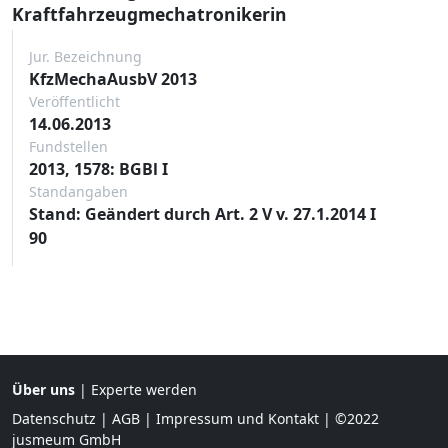
Kraftfahrzeugmechatronikerin
Jur. Bezeichnung
KfzMechaAusbV 2013
Veröffentlicht
14.06.2013
Fundstellen
2013, 1578: BGBl I
Standangaben
Stand: Geändert durch Art. 2 V v. 27.1.2014 I
90
Über uns
|
Experte werden
Datenschutz
|
AGB
|
Impressum und Kontakt
| ©2022
jusmeum GmbH