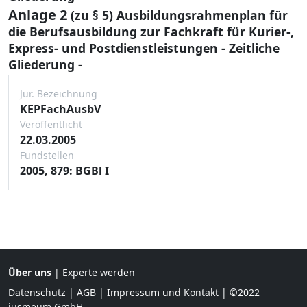
Anlage 2
(zu § 5) Ausbildungsrahmenplan für
die Berufsausbildung zur Fachkraft für Kurier-,
Express- und Postdienstleistungen - Zeitliche
Gliederung -
Jur. Bezeichnung
KEPFachAusbV
Veröffentlicht
22.03.2005
Fundstellen
2005, 879: BGBl I
Über uns
|
Experte werden
Datenschutz
|
AGB
|
Impressum und Kontakt
| ©2022
jusmeum GmbH