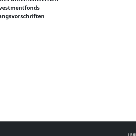
Investmentfonds
angsvorschriften