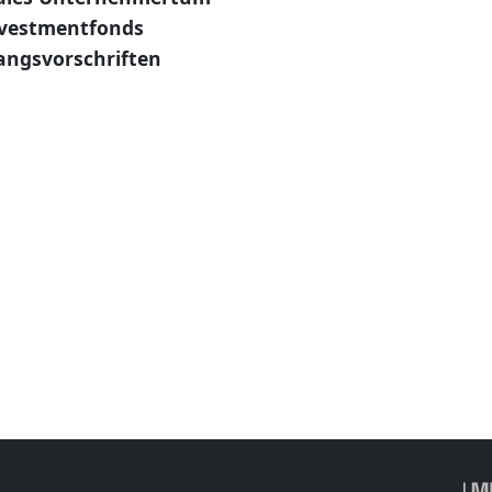
Investmentfonds
angsvorschriften