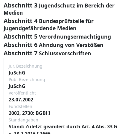
Abschnitt 3
Jugendschutz im Bereich der
Medien
Abschnitt 4
Bundesprüfstelle für
jugendgefährdende Medien
Abschnitt 5
Verordnungsermächtigung
Abschnitt 6
Ahndung von Verstößen
Abschnitt 7
Schlussvorschriften
Jur. Bezeichnung
JuSchG
Pub. Bezeichnung
JuSchG
Veröffentlicht
23.07.2002
Fundstellen
2002, 2730: BGBl I
Standangaben
Stand: Zuletzt geändert durch Art. 4 Abs. 33 G
v. 18.7.2016 I 1666