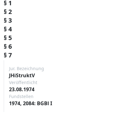
§ 1
§ 2
§ 3
§ 4
§ 5
§ 6
§ 7
Jur. Bezeichnung
JHiStruktV
Veröffentlicht
23.08.1974
Fundstellen
1974, 2084: BGBl I