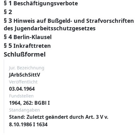
§ 1
Beschäftigungsverbote
§ 2
§ 3
Hinweis auf Bußgeld- und Strafvorschriften
des Jugendarbeitsschutzgesetzes
§ 4
Berlin-Klausel
§ 5
Inkrafttreten
Schlußformel
Jur. Bezeichnung
JArbSchSittV
Veröffentlicht
03.04.1964
Fundstellen
1964, 262: BGBl I
Standangaben
Stand: Zuletzt geändert durch Art. 3 V v.
8.10.1986 I 1634